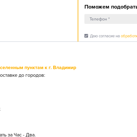
Поможем подобрать
check_box
Даю согласие на
обработ
еленным пунктам к г. Владимир
оставке до городов:
;
ть за Час - Два.