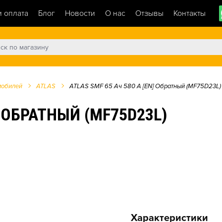
и оплата
Блог
Новости
О нас
Отзывы
Контакты
мобилей
ATLAS
ATLAS SMF 65 Ач 580 А [EN] Обратный (MF75D23L)
] ОБРАТНЫЙ (MF75D23L)
Характеристики