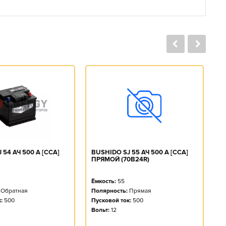
BUSHIDO SJ 55 АЧ 500 А [CCA]
B
 54 АЧ 500 А [CCA]
ПРЯМОЙ (70B24R)
О
Ёмкость:
55
Ё
Полярность:
Прямая
П
Обратная
Пусковой ток:
500
П
:
500
Вольт:
12
Во