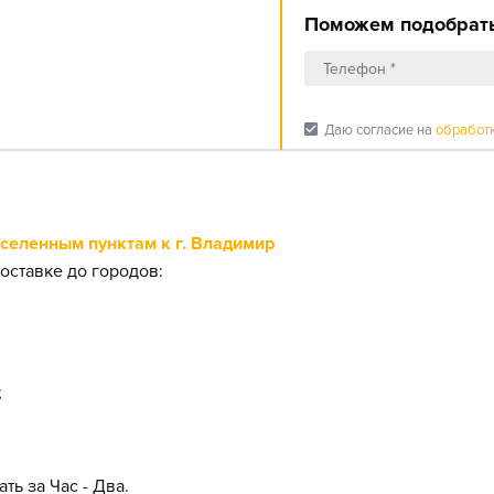
Поможем подобрать
check_box
Даю согласие на
обработ
еленным пунктам к г. Владимир
оставке до городов:
;
ть за Час - Два.