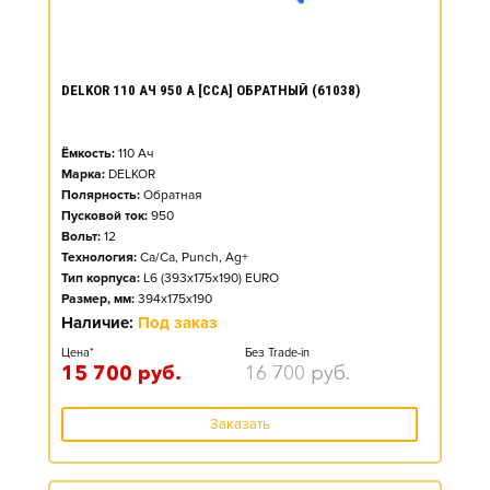
DELKOR 110 АЧ 950 А [CCA] ОБРАТНЫЙ (61038)
Ёмкость:
110
Ач
Марка:
DELKOR
Полярность:
Обратная
Пусковой ток:
950
Вольт:
12
Технология:
Ca/Ca, Punch, Ag+
Тип корпуса:
L6 (393x175x190) EURO
Размер, мм:
394x175x190
Наличие:
Под заказ
Цена*
Без Trade-in
15 700
руб.
16 700
руб.
Заказать