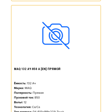
MAQ 132 АЧ 850 А [EN] ПРЯМОЙ
Ёмкость:
132
Ач
Марка:
MAQ
Полярность:
Прямая
Пусковой ток:
850
Вольт:
12
Технология:
Ca/Ca
Тип корпуса:
D4 (513x189x223) Truck