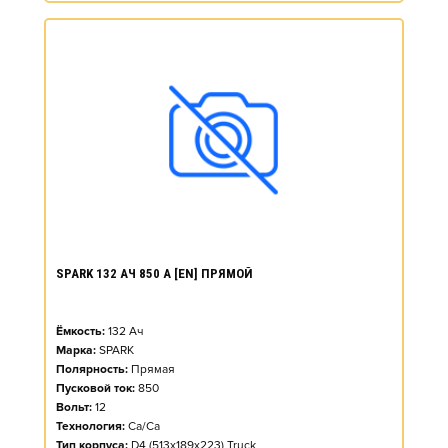
SPARK 132 АЧ 850 А [EN] ПРЯМОЙ
Ёмкость:
132
Ач
Марка:
SPARK
Полярность:
Прямая
Пусковой ток:
850
Вольт:
12
Технология:
Ca/Ca
Тип корпуса:
D4 (513x189x223) Truck