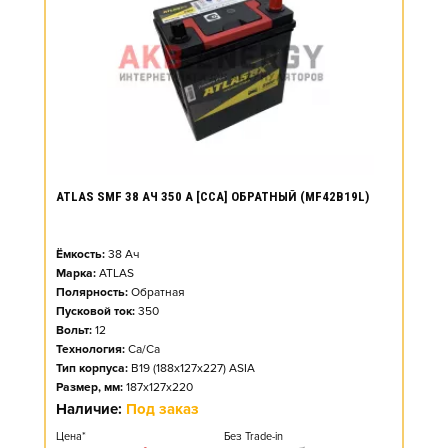
ATLAS SMF 38 АЧ 350 А [CCA] ОБРАТНЫЙ (MF42B19L)
Ёмкость:
38
Ач
Марка:
ATLAS
Полярность:
Обратная
Пусковой ток:
350
Вольт:
12
Технология:
Ca/Ca
Тип корпуса:
B19 (188x127x227) ASIA
Размер, мм:
187x127x220
Наличие:
Под заказ
Цена*
Без Trade-in