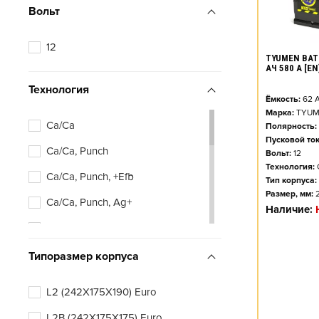
Вольт
52
53
12
TYUMEN BAT
54
АЧ 580 А [E
Технология
55
Ёмкость:
62
А
Марка:
TYUM
56
Ca/Ca
Полярность:
Пусковой ток
57
Ca/Ca, Punch
Вольт:
12
58
Технология:
Ca/Ca, Punch, +Efb
Тип корпуса:
60
Размер, мм:
Ca/Ca, Punch, Ag+
Наличие:
61
Efb
62
Типоразмер корпуса
63
L2 (242X175X190) Euro
64
L2B (242X175X175) Euro