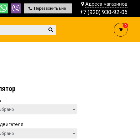
Адреса магазинов
Перезвонить мне
+7 (920) 930-92-06
0
лятор
ь
двигателя