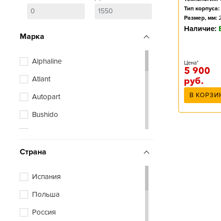
Тип корпуса:
Размер, мм:
Наличие:
Марка
Alphaline
Цена*
5 900
Atlant
руб.
В КОРЗИ
Autopart
Bushido
Cougar
Eurostart
Страна
Exide
Испания
Hagen
Польша
Mutlu
Россия
Racer