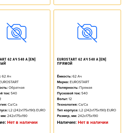
RT 62 АЧ 540 А [EN]
EUROSTART 62 АЧ 540 А [EN]
НЫЙ
ПРЯМОЙ
:
62
Ач
Ёмкость:
62
Ач
EUROSTART
Марка:
EUROSTART
сть:
Обратная
Полярность:
Прямая
й ток:
540
Пусковой ток:
540
2
Вольт:
12
гия:
Ca/Ca
Технология:
Ca/Ca
пуса:
L2 (242x175x190) EURO
Тип корпуса:
L2 (242x175x190) EURO
 мм:
242x175x190
Размер, мм:
242x175x190
ие:
Нет в наличии
Наличие:
Нет в наличии