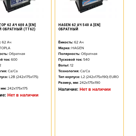
OP 62 АЧ 600 А [EN]
HAGEN 62 АЧ 540 А [EN]
 ОБРАТНЫЙ (TT62)
ОБРАТНЫЙ
:
62
Ач
Ёмкость:
62
Ач
TOPLA
Марка:
HAGEN
сть:
Обратная
Полярность:
Обратная
й ток:
600
Пусковой ток:
540
2
Вольт:
12
гия:
Ca/Ca
Технология:
Ca/Ca
пуса:
L2B (242x175x175)
Тип корпуса:
L2 (242x175x190) EURO
Размер, мм:
242x175x190
 мм:
242x175x175
Наличие:
Нет в наличии
ие:
Нет в наличии