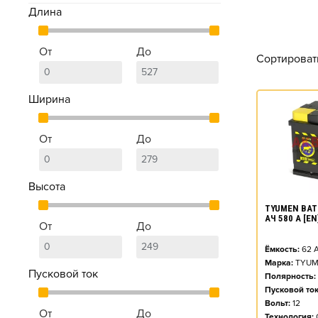
Длина
От
До
Сортироват
Ширина
От
До
Высота
TYUMEN BAT
АЧ 580 А [E
От
До
Ёмкость:
62
А
Марка:
TYUM
Пусковой ток
Полярность:
Пусковой ток
Вольт:
12
От
До
Технология: