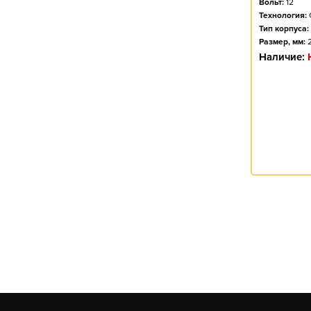
Вольт:
12
115
Технология:
Тип корпуса:
120
Размер, мм:
125
Наличие:
132
135
140
145
180
190
200
215
220
225