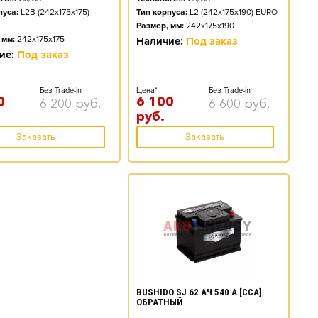
Тип корпуса:
L2 (242x175x190) EURO
пуса:
L2B (242x175x175)
Размер, мм:
242x175x190
 мм:
242x175x175
Наличие:
Под заказ
ие:
Под заказ
Цена*
Без Trade-in
Без Trade-in
6 100
0
6 600
руб.
6 200
руб.
руб.
Заказать
Заказать
BUSHIDO SJ 62 АЧ 540 А [CCA]
ОБРАТНЫЙ