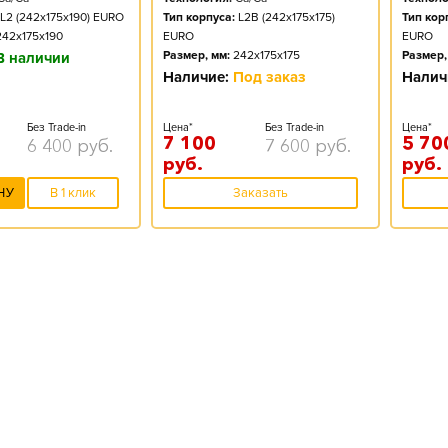
L2 (242x175x190) EURO
Тип корпуса:
L2B (242x175x175)
Тип кор
242x175x190
EURO
EURO
Размер, мм:
242x175x175
Размер,
В наличии
Наличие:
Под заказ
Налич
Без Trade-in
Цена*
Без Trade-in
Цена*
7 100
5 70
6 400
руб.
7 600
руб.
руб.
руб.
НУ
В 1 клик
Заказать