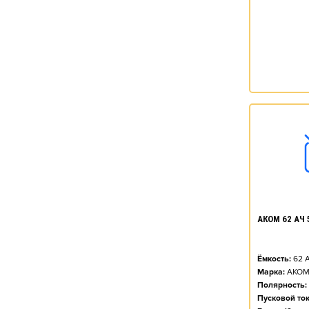
88
90
91
92
95
96
97
100
102
АКОМ 62 АЧ 
105
Ёмкость:
62
А
110
Марка:
АКО
Полярность:
112
Пусковой ток