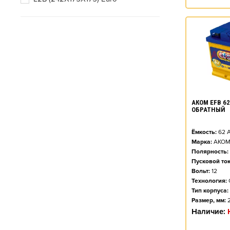
65
66
68
70
72
73
АКОМ EFB 62 
ОБРАТНЫЙ
74
75
Ёмкость:
62
А
Марка:
АКО
77
Полярность:
Пусковой ток
78
Вольт:
12
Технология:
80
Тип корпуса:
Размер, мм:
82
Наличие:
85