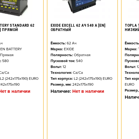
TERY STANDARD 62
EXIDE EXCELL 62 АЧ 540 А [EN]
TOPLA T
N] ПРЯМОЙ
ОБРАТНЫЙ
НИЗКИЙ
ч
Ёмкость:
62
Ач
Ёмкость
EN BATTERY
Марка:
EXIDE
Марка:
Прямая
Полярность:
Обратная
Полярно
:
580
Пусковой ток:
540
Пусково
Вольт:
12
Вольт:
1
Ca/Ca
Технология:
Ca/Ca
Техноло
L2 (242x175x190) EURO
Тип корпуса:
L2 (242x175x190) EURO
Тип кор
242x175x190
Размер, мм:
242x175x190
EURO
Размер,
Нет в наличии
Наличие:
Нет в наличии
Налич