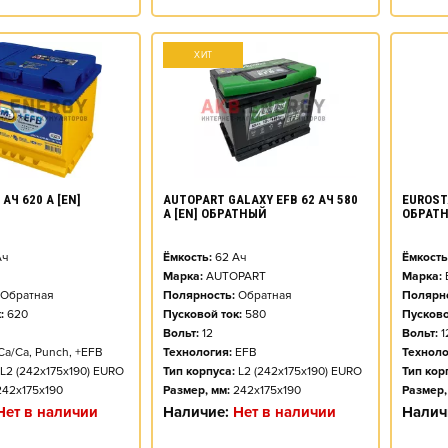
ХИТ
АЧ 620 А [EN]
AUTOPART GALAXY EFB 62 АЧ 580
EUROSTA
А [EN] ОБРАТНЫЙ
ОБРАТ
ч
Ёмкость:
62
Ач
Ёмкость
М
Марка:
AUTOPART
Марка:
Обратная
Полярность:
Обратная
Полярно
:
620
Пусковой ток:
580
Пусково
Вольт:
12
Вольт:
1
Ca/Ca, Punch, +EFB
Технология:
EFB
Техноло
L2 (242x175x190) EURO
Тип корпуса:
L2 (242x175x190) EURO
Тип кор
242x175x190
Размер, мм:
242x175x190
Размер,
Нет в наличии
Наличие:
Нет в наличии
Налич