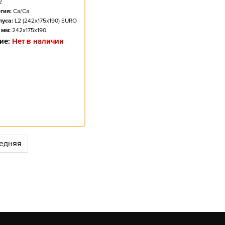
2
гия:
Ca/Ca
пуса:
L2 (242x175x190) EURO
 мм:
242x175x190
ие:
Нет в наличии
едняя