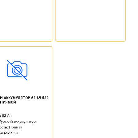
Й АККУМУЛЯТОР 62 АЧ 530
] ПРЯМОЙ
:
62
Ач
Курский аккумулятор
сть:
Прямая
й ток:
530