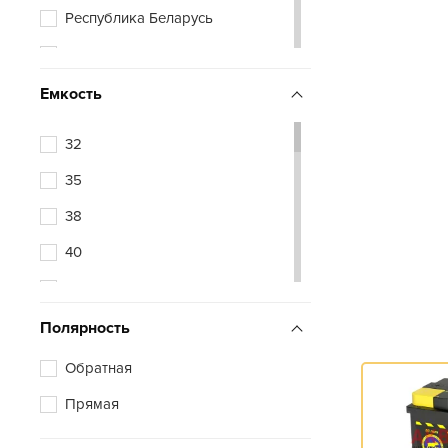
Республика Беларусь
Sebang
Словения
Sznajder
Турция
Емкость
Tab
Южная Корея
Topla
32
Tyumen Battery
35
Zubr
38
Аком
40
Курский Аккумулятор
42
Подольск
44
Полярность
45
Обратная
48
Прямая
50