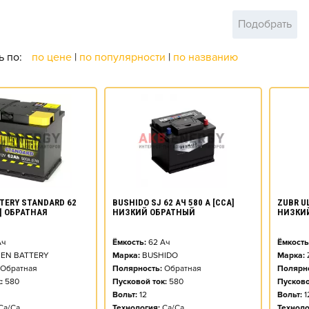
Подобрать
ь по:
по цене
|
по популярности
|
по названию
TERY STANDARD 62
BUSHIDO SJ 62 АЧ 580 А [CCA]
ZUBR UL
N] ОБРАТНАЯ
НИЗКИЙ ОБРАТНЫЙ
НИЗКИ
ч
Ёмкость:
62
Ач
Ёмкость
EN BATTERY
Марка:
BUSHIDO
Марка:
Обратная
Полярность:
Обратная
Полярно
:
580
Пусковой ток:
580
Пусково
Вольт:
12
Вольт:
1
Ca/Ca
Технология:
Ca/Ca
Техноло