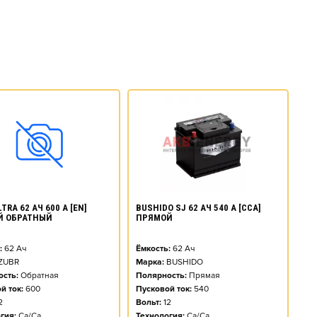
BUSHIDO SJ 62 АЧ 540 А [CCA]
TRA 62 АЧ 600 А [EN]
ПРЯМОЙ
Й ОБРАТНЫЙ
Ёмкость:
62
Ач
:
62
Ач
Марка:
BUSHIDO
ZUBR
Полярность:
Прямая
сть:
Обратная
Пусковой ток:
540
й ток:
600
Вольт:
12
2
Технология:
Ca/Ca
гия:
Ca/Ca