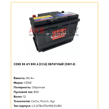
CENE 80 АЧ 800 А [CCA] ОБРАТНЫЙ (58014)
Ёмкость:
80
Ач
Марка:
CENE
Полярность:
Обратная
Пусковой ток:
800
Вольт:
12
Технология:
Ca/Ca, Punch, Ag+
Тип корпуса:
L3 (278x175x190) EURO