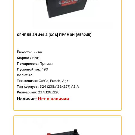
CENE 55 АЧ 490 А [CCA] ПРЯМОЙ (65B24R)
Ёмкость:
55
Ач
Марка:
CENE
Полярность:
Прямая
Пусковой ток:
490
Вольт:
12
Технология:
Ca/Ca, Punch, Ag+
Тип корпуса:
B24 (238x129x227) ASIA
Размер, мм:
237x128x220
Наличие:
Нет в наличии