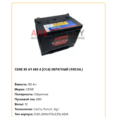
CENE 80 АЧ 680 А [CCA] ОБРАТНЫЙ (90D26L)
Ёмкость:
80
Ач
Марка:
CENE
Полярность:
Обратная
Пусковой ток:
680
Вольт:
12
Технология:
Ca/Ca, Punch, Ag+
Тип корпуса:
D26 (260x173x225) ASIA