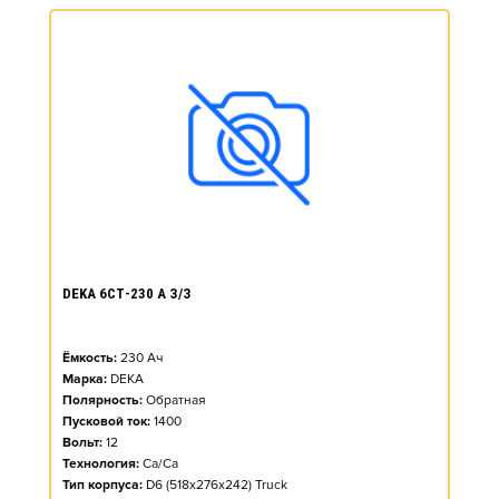
DEKA 6СТ-230 А З/З
Ёмкость:
230
Ач
Марка:
DEKA
Полярность:
Обратная
Пусковой ток:
1400
Вольт:
12
Технология:
Ca/Ca
Тип корпуса:
D6 (518x276x242) Truck