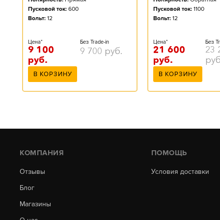
Пусковой ток:
600
Пусковой ток:
1100
Вольт:
12
Вольт:
12
Цена*
Без Trade-in
Цена*
Без Tr
9 100
21 600
23 
9 700
руб.
руб.
руб.
руб
В КОРЗИНУ
В КОРЗИНУ
КОМПАНИЯ
ПОМОЩЬ
Отзывы
Условия доставки
Блог
Магазины