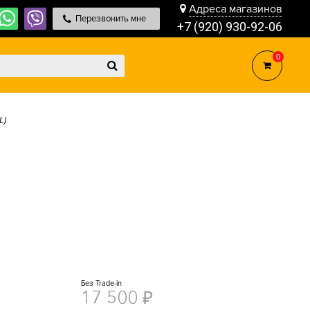
Адреса магазинов
Перезвонить мне
+7 (920) 930-92-06
0
L)
Без Trade-in
17 500
₽