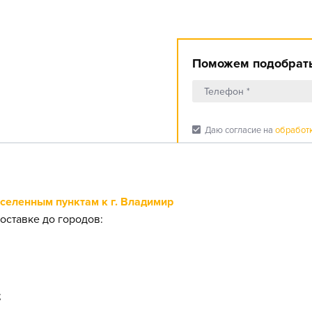
Поможем подобрать
check_box
Даю согласие на
обработ
еленным пунктам к г. Владимир
оставке до городов:
;