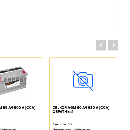
DELKOR AGM 60 АЧ 680 А [CCA]
 95 АЧ 900 А [CCA]
D
ОБРАТНЫЙ
О
Ёмкость:
60
Ё
Полярность:
Обратная
Обратная
П