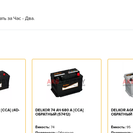
ть за Час - Два.
 [CCA] (4D-
DELKOR 74 АЧ 680 А [CCA]
DELKOR AGM
ОБРАТНЫЙ (57412)
ОБРАТНЫЙ
Ёмкость:
74
Ёмкость:
95
Полярность:
Обратная
Полярность: