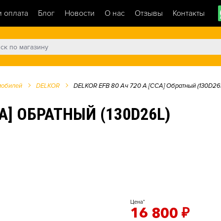
и оплата
Блог
Новости
О нас
Отзывы
Контакты
мобилей
DELKOR
DELKOR EFB 80 Ач 720 А [CCA] Обратный (130D26
CA] ОБРАТНЫЙ (130D26L)
Цена*
16 800
₽