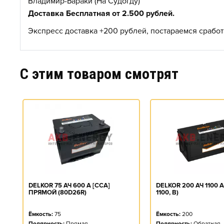
Владимир-Бараки (На Судогду)
Доставка Бесплатная от 2.500 рублей.
Экспресс доставка +200 рублей, постараемся сработа
C этим товаром смотрят
DELKOR 75 АЧ 600 А [CCA]
DELKOR 200 АЧ 1100 А
ПРЯМОЙ (80D26R)
1100, B)
Ёмкость:
75
Ёмкость:
200
Полярность:
Прямая
Полярность:
Обратная