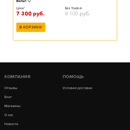
Вольт:
12
Цена*
Без Trade-in
7 300
руб.
8 100
руб.
В КОРЗИНУ
КОМПАНИЯ
ПОМОЩЬ
Отзывы
Условия доставки
Блог
Магазины
О нас
Новости