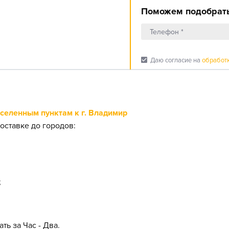
Поможем подобрать
check_box
Даю согласие на
обработ
еленным пунктам к г. Владимир
оставке до городов:
;
ть за Час - Два.