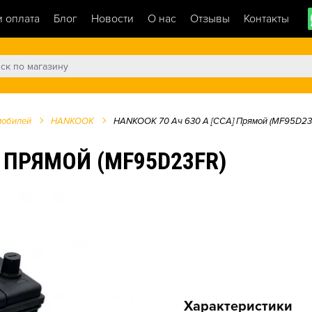
и оплата
Блог
Новости
О нас
Отзывы
Контакты
мобилей
HANKOOK
HANKOOK 70 Ач 630 А [CCA] Прямой (MF95D23
] ПРЯМОЙ (MF95D23FR)
Характеристики