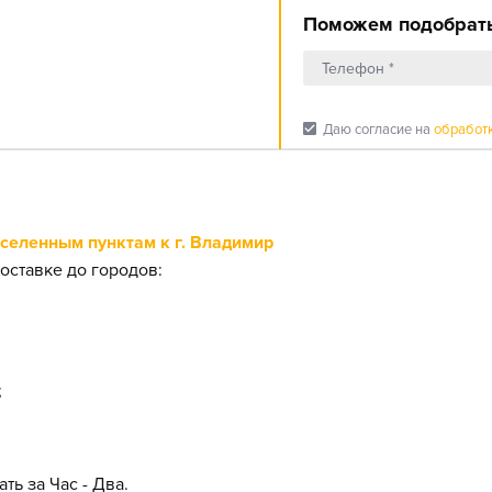
Поможем подобрать
check_box
Даю согласие на
обработ
еленным пунктам к г. Владимир
оставке до городов:
;
ть за Час - Два.