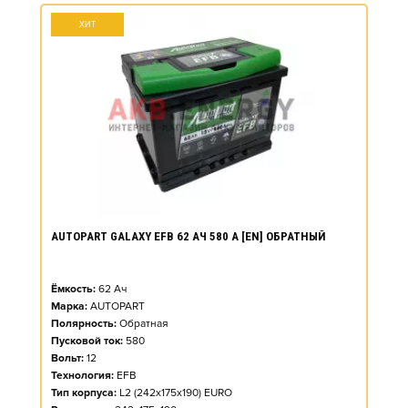
ХИТ
AUTOPART GALAXY EFB 62 АЧ 580 А [EN] ОБРАТНЫЙ
Ёмкость:
62
Ач
Марка:
AUTOPART
Полярность:
Обратная
Пусковой ток:
580
Вольт:
12
Технология:
EFB
Тип корпуса:
L2 (242x175x190) EURO