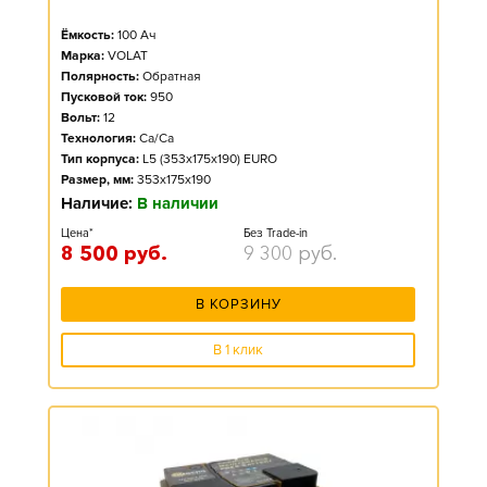
Ёмкость:
100
Ач
Марка:
VOLAT
Полярность:
Обратная
Пусковой ток:
950
Вольт:
12
Технология:
Ca/Ca
Тип корпуса:
L5 (353x175x190) EURO
Размер, мм:
353x175x190
Наличие:
В наличии
Цена*
Без Trade-in
8 500
руб.
9 300
руб.
В КОРЗИНУ
В 1 клик