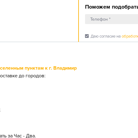
Поможем подобрать
check_box
Даю согласие на
обработ
еленным пунктам к г. Владимир
оставке до городов:
;
ть за Час - Два.