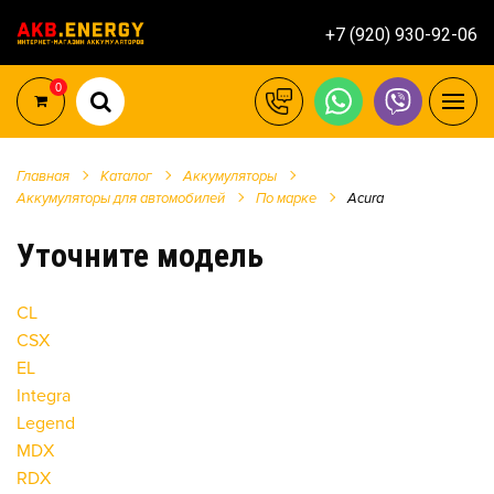
+7 (920) 930-92-06
0
Главная
Каталог
Аккумуляторы
Аккумуляторы для автомобилей
По марке
Acura
Уточните модель
CL
CSX
EL
Integra
Legend
MDX
RDX