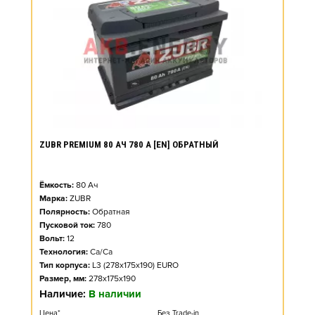
ZUBR PREMIUM 80 АЧ 780 А [EN] ОБРАТНЫЙ
Ёмкость:
80
Ач
Марка:
ZUBR
Полярность:
Обратная
Пусковой ток:
780
Вольт:
12
Технология:
Ca/Ca
Тип корпуса:
L3 (278x175x190) EURO
Размер, мм:
278x175x190
Наличие:
В наличии
Цена*
Без Trade-in