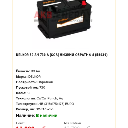
DELKOR 80 АЧ 730 А [CCA] НИЗКИЙ ОБРАТНЫЙ (58039)
Ёмкость:
80
Ач
Марка:
DELKOR
Полярность:
Обратная
Пусковой ток:
730
Вольт:
12
Технология:
Ca/Ca, Punch, Ag+
Тип корпуса:
L4B (315x175x175) EURO
Размер, мм:
315x175x175
Наличие:
В наличии
Цена*
Без Trade-in