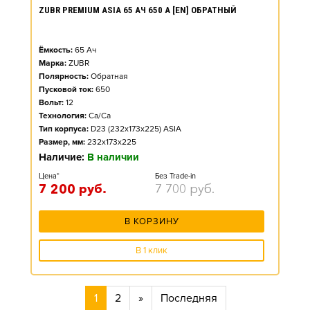
ZUBR PREMIUM ASIA 65 АЧ 650 А [EN] ОБРАТНЫЙ
Ёмкость:
65
Ач
Марка:
ZUBR
Полярность:
Обратная
Пусковой ток:
650
Вольт:
12
Технология:
Ca/Ca
Тип корпуса:
D23 (232x173x225) ASIA
Размер, мм:
232x173x225
Наличие:
В наличии
Цена*
Без Trade-in
7 200
руб.
7 700
руб.
В КОРЗИНУ
В 1 клик
1
2
»
Последняя