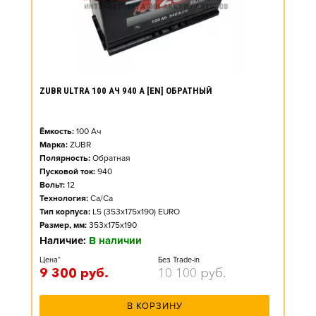
ZUBR ULTRA 100 АЧ 940 А [EN] ОБРАТНЫЙ
Ёмкость:
100
Ач
Марка:
ZUBR
Полярность:
Обратная
Пусковой ток:
940
Вольт:
12
Технология:
Ca/Ca
Тип корпуса:
L5 (353x175x190) EURO
Размер, мм:
353x175x190
Наличие:
В наличии
Цена*
Без Trade-in
9 300
руб.
10 100
руб.
В КОРЗИНУ