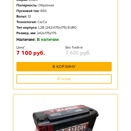
Полярность:
Обратная
Пусковой ток:
650
Вольт:
12
Технология:
Ca/Ca
Тип корпуса:
L2B (242x175x175) EURO
Размер, мм:
242x175x175
Наличие:
В наличии
Цена*
Без Trade-in
7 100
руб.
7 600
руб.
В КОРЗИНУ
В 1 клик