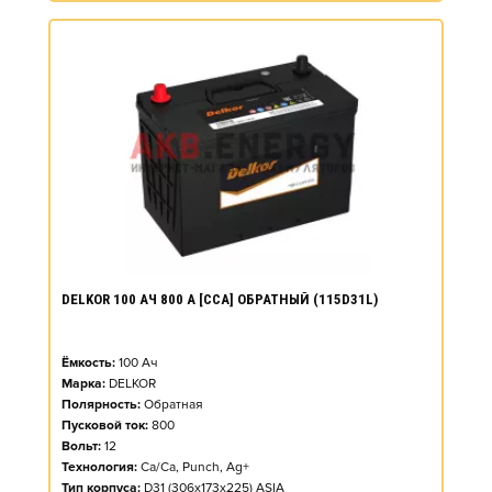
DELKOR 100 АЧ 800 А [CCA] ОБРАТНЫЙ (115D31L)
Ёмкость:
100
Ач
Марка:
DELKOR
Полярность:
Обратная
Пусковой ток:
800
Вольт:
12
Технология:
Ca/Ca, Punch, Ag+
Тип корпуса:
D31 (306x173x225) ASIA