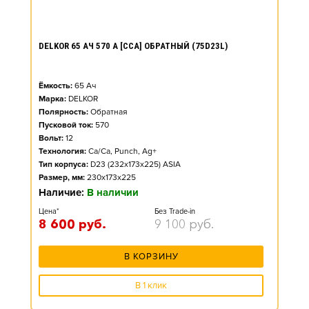
DELKOR 65 АЧ 570 А [CCA] ОБРАТНЫЙ (75D23L)
Ёмкость:
65
Ач
Марка:
DELKOR
Полярность:
Обратная
Пусковой ток:
570
Вольт:
12
Технология:
Ca/Ca, Punch, Ag+
Тип корпуса:
D23 (232x173x225) ASIA
Размер, мм:
230x173x225
Наличие:
В наличии
Цена*
Без Trade-in
8 600
руб.
9 100
руб.
В КОРЗИНУ
В 1 клик