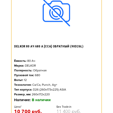
DELKOR 80 АЧ 680 А [CCA] ОБРАТНЫЙ (90D26L)
Ёмкость:
80
Ач
Марка:
DELKOR
Полярность:
Обратная
Пусковой ток:
680
Вольт:
12
Технология:
Ca/Ca, Punch, Ag+
Тип корпуса:
D26 (260x173x225) ASIA
Размер, мм:
260x172x220
Наличие:
В наличии
Цена*
Без Trade-in
10 700
руб.
11 400
руб.