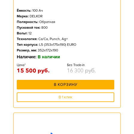
Ёмкость:
100
Ач
Марка:
DELKOR
Полярность:
Обратная
Пусковой ток:
800
Вольт:
12
Технология:
Ca/Ca, Punch, Ag+
Тип корпуса:
L5 (353x175x190) EURO
Размер, мм:
352x172x190
Наличие:
В наличии
Цена*
Без Trade-in
15 500
руб.
16 300
руб.
В КОРЗИНУ
В 1 клик