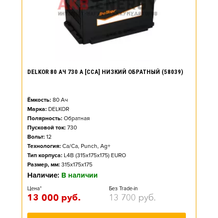
DELKOR 80 АЧ 730 А [CCA] НИЗКИЙ ОБРАТНЫЙ (58039)
Ёмкость:
80
Ач
Марка:
DELKOR
Полярность:
Обратная
Пусковой ток:
730
Вольт:
12
Технология:
Ca/Ca, Punch, Ag+
Тип корпуса:
L4B (315x175x175) EURO
Размер, мм:
315x175x175
Наличие:
В наличии
Цена*
Без Trade-in
13 000
руб.
13 700
руб.