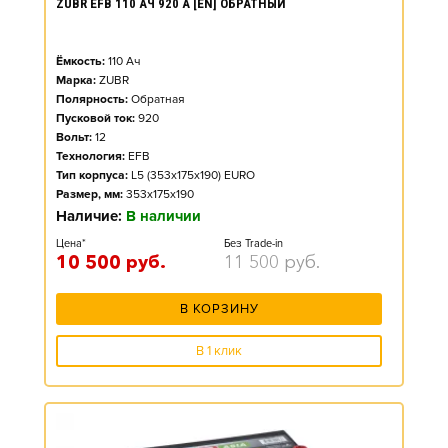
ZUBR EFB 110 АЧ 920 А [EN] ОБРАТНЫЙ
Ёмкость:
110
Ач
Марка:
ZUBR
Полярность:
Обратная
Пусковой ток:
920
Вольт:
12
Технология:
EFB
Тип корпуса:
L5 (353x175x190) EURO
Размер, мм:
353x175x190
Наличие:
В наличии
Цена*
Без Trade-in
10 500
руб.
11 500
руб.
В КОРЗИНУ
В 1 клик