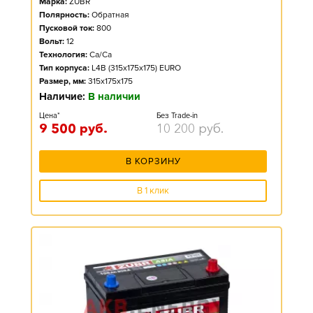
Марка:
ZUBR
Полярность:
Обратная
Пусковой ток:
800
Вольт:
12
Технология:
Ca/Ca
Тип корпуса:
L4B (315x175x175) EURO
Размер, мм:
315x175x175
Наличие:
В наличии
Цена*
Без Trade-in
9 500
руб.
10 200
руб.
В КОРЗИНУ
В 1 клик