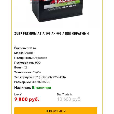
ZUBR PREMIUM ASIA 100 АЧ 900 А [EN] ОБРАТНЫЙ
Ёмкость:
100
Ач
Марка:
ZUBR
Полярность:
Обратная
Пусковой ток:
900
Вольт:
12
Технология:
Ca/Ca
Тип корпуса:
D31 (306x173x225) ASIA
Размер, мм:
306x173x225
Наличие:
В наличии
Цена*
Без Trade-in
9 800
руб.
10 600
руб.
В КОРЗИНУ