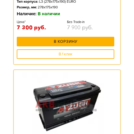
Тип корпуса:
L3 (278x175x190) EURO
Размер, мм:
278x175x190
Наличие:
В наличии
Цена*
Без Trade-in
7 300
руб.
7 900
руб.
В КОРЗИНУ
В 1 клик