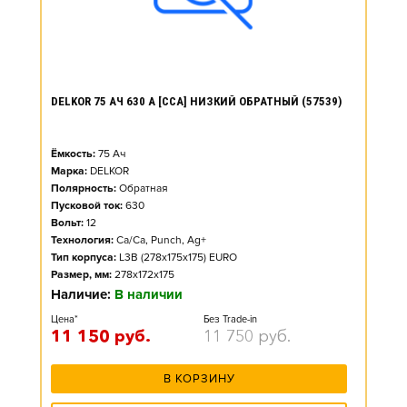
DELKOR 75 АЧ 630 А [CCA] НИЗКИЙ ОБРАТНЫЙ (57539)
Ёмкость:
75
Ач
Марка:
DELKOR
Полярность:
Обратная
Пусковой ток:
630
Вольт:
12
Технология:
Ca/Ca, Punch, Ag+
Тип корпуса:
L3B (278x175x175) EURO
Размер, мм:
278x172x175
Наличие:
В наличии
Цена*
Без Trade-in
11 150
руб.
11 750
руб.
В КОРЗИНУ