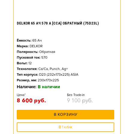
DELKOR 65 АЧ 570 А [CCA] ОБРАТНЫЙ (75D23L)
Ёмкость:
65
Ач
Марка:
DELKOR
Полярность:
Обратная
Пусковой ток:
570
Вольт:
12
Технология:
Ca/Ca, Punch, Ag+
Тип корпуса:
D23 (232x173x225) ASIA
Размер, мм:
230x173x225
Наличие:
В наличии
Цена*
Без Trade-in
8 600
руб.
9 100
руб.
В КОРЗИНУ
В 1 клик