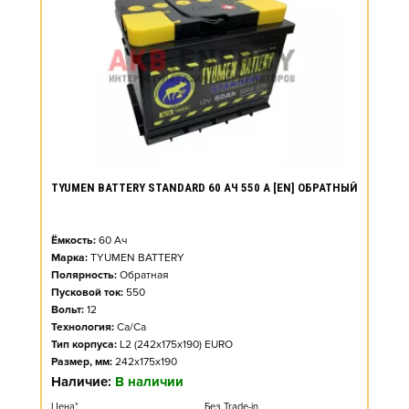
TYUMEN BATTERY STANDARD 60 АЧ 550 А [EN] ОБРАТНЫЙ
Ёмкость:
60
Ач
Марка:
TYUMEN BATTERY
Полярность:
Обратная
Пусковой ток:
550
Вольт:
12
Технология:
Ca/Ca
Тип корпуса:
L2 (242x175x190) EURO
Размер, мм:
242x175x190
Наличие:
В наличии
Цена*
Без Trade-in