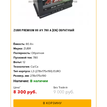
ZUBR PREMIUM 80 АЧ 780 А [EN] ОБРАТНЫЙ
Ёмкость:
80
Ач
Марка:
ZUBR
Полярность:
Обратная
Пусковой ток:
780
Вольт:
12
Технология:
Ca/Ca
Тип корпуса:
L3 (278x175x190) EURO
Размер, мм:
278x175x190
Наличие:
В наличии
Цена*
Без Trade-in
8 300
руб.
9 000
руб.
В КОРЗИНУ