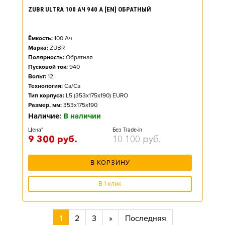
ZUBR ULTRA 100 АЧ 940 А [EN] ОБРАТНЫЙ
Ёмкость:
100
Ач
Марка:
ZUBR
Полярность:
Обратная
Пусковой ток:
940
Вольт:
12
Технология:
Ca/Ca
Тип корпуса:
L5 (353x175x190) EURO
Размер, мм:
353x175x190
Наличие:
В наличии
Цена*
Без Trade-in
9 300
руб.
10 100
руб.
В КОРЗИНУ
В 1 клик
1
2
3
»
Последняя