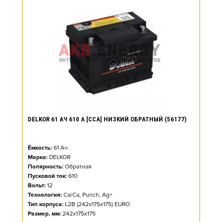
DELKOR 61 АЧ 610 А [CCA] НИЗКИЙ ОБРАТНЫЙ (56177)
Ёмкость:
61
Ач
Марка:
DELKOR
Полярность:
Обратная
Пусковой ток:
610
Вольт:
12
Технология:
Ca/Ca, Punch, Ag+
Тип корпуса:
L2B (242x175x175) EURO
Размер, мм:
242x175x175