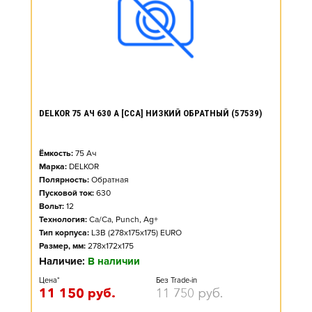
DELKOR 75 АЧ 630 А [CCA] НИЗКИЙ ОБРАТНЫЙ (57539)
Ёмкость:
75
Ач
Марка:
DELKOR
Полярность:
Обратная
Пусковой ток:
630
Вольт:
12
Технология:
Ca/Ca, Punch, Ag+
Тип корпуса:
L3B (278x175x175) EURO
Размер, мм:
278x172x175
Наличие:
В наличии
Цена*
Без Trade-in
11 150
руб.
11 750
руб.