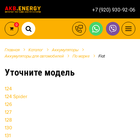
+7 (920) 930-92-06
0
Главная
Каталог
Аккумуляторы
Аккумуляторы для автомобилей
По марке
Fiat
Уточните модель
124
124 Spider
126
127
128
130
131