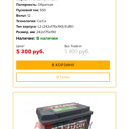
Полярность:
Обратная
Пусковой ток:
550
Вольт:
12
Технология:
Ca/Ca
Тип корпуса:
L2 (242x175x190) EURO
Размер, мм:
242x175x190
Наличие:
В наличии
Цена*
Без Trade-in
5 300
руб.
5 800
руб.
В КОРЗИНУ
В 1 клик