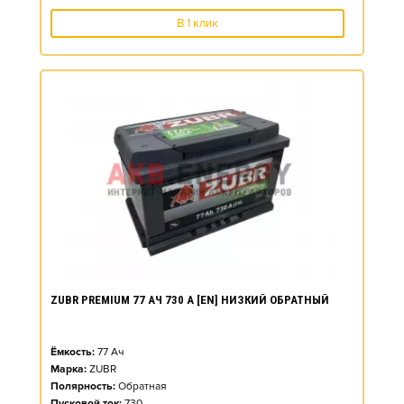
В 1 клик
ZUBR PREMIUM 77 АЧ 730 А [EN] НИЗКИЙ ОБРАТНЫЙ
Ёмкость:
77
Ач
Марка:
ZUBR
Полярность:
Обратная
Пусковой ток:
730