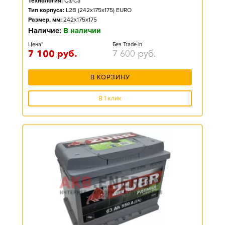
Технология:
Ca/Ca
Тип корпуса:
L2B (242x175x175) EURO
Размер, мм:
242x175x175
Наличие:
В наличии
Цена*
Без Trade-in
7 100
руб.
7 600
руб.
В КОРЗИНУ
В 1 клик