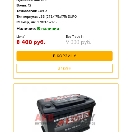
Вольт:
12
Технология:
Ca/Ca
Тип корпуса:
L3B (278x175x175) EURO
Размер, мм:
278x175x175
Наличие:
В наличии
Цена*
Без Trade-in
8 400
руб.
9 000
руб.
В КОРЗИНУ
В 1 клик