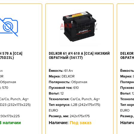
DELKOR 61 АЧ 610 А [CCA] НИЗКИЙ
 570 А [CCA]
DELKOR 
ОБРАТНЫЙ (56177)
75D23L)
ОБРАТН
Ёмкость:
61
Ач
ч
Ёмкость
Марка:
DELKOR
OR
Марка:
Полярность:
Обратная
Обратная
Полярно
Пусковой ток:
610
:
570
Пусково
Вольт:
12
Вольт:
1
Технология:
Ca/Ca, Punch, Ag+
Ca/Ca, Punch, Ag+
Техноло
Тип корпуса:
L2B (242x175x175)
D23 (232x173x225)
Тип кор
EURO
EURO
Размер, мм:
242x175x175
230x173x225
Размер,
Наличие:
Под заказ
В наличии
Налич