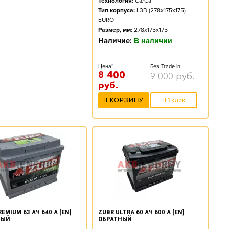
Технология:
Ca/Ca
Тип корпуса:
L3B (278x175x175)
EURO
Размер, мм:
278x175x175
Наличие:
В наличии
Цена*
Без Trade-in
8 400
9 000
руб.
руб.
В КОРЗИНУ
В 1 клик
EMIUM 63 АЧ 640 А [EN]
ZUBR ULTRA 60 АЧ 600 А [EN]
НЫЙ
ОБРАТНЫЙ