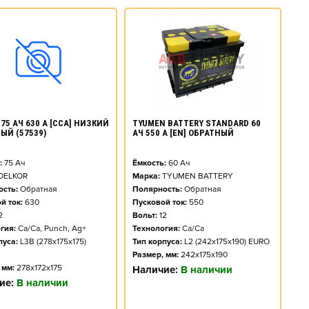
TYUMEN BATTERY STANDARD 60
75 АЧ 630 А [CCA] НИЗКИЙ
АЧ 550 А [EN] ОБРАТНЫЙ
ЫЙ (57539)
Ёмкость:
60
Ач
:
75
Ач
Марка:
TYUMEN BATTERY
DELKOR
Полярность:
Обратная
сть:
Обратная
Пусковой ток:
550
й ток:
630
Вольт:
12
2
Технология:
Ca/Ca
гия:
Ca/Ca, Punch, Ag+
Тип корпуса:
L2 (242x175x190) EURO
пуса:
L3B (278x175x175)
Размер, мм:
242x175x190
 мм:
278x172x175
Наличие:
В наличии
ие:
В наличии