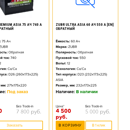
EMIUM ASIA 75 АЧ 740 А
ZUBR ULTRA ASIA 60 АЧ 550 А [EN]
БРАТНЫЙ
ОБРАТНЫЙ
:
75
Ач
Ёмкость:
60
Ач
ZUBR
Марка:
ZUBR
сть:
Обратная
Полярность:
Обратная
й ток:
740
Пусковой ток:
550
2
Вольт:
12
гия:
Ca/Ca
Технология:
Ca/Ca
пуса:
D26 (260x173x225)
Тип корпуса:
D23 (232x173x225)
ASIA
 мм:
271x175x220
Размер, мм:
232x173x225
ие:
Под заказ
Наличие:
В наличии
Без Trade-in
Цена*
Без Trade-in
0
4 500
7 800
руб.
5 000
руб.
руб.
Заказать
В КОРЗИНУ
В 1 клик