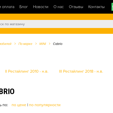
и оплата
Блог
Новости
О нас
Отзывы
Контакты
мобилей
По марке
MINI
Cabrio
II Рестайлинг 2010 - н.в.
III Рестайлинг 2018 - н.в.
BRIO
ь по:
по цене
|
по популярности