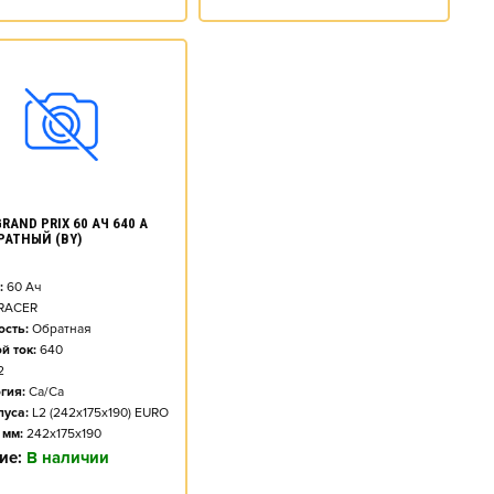
RAND PRIX 60 АЧ 640 А
БРАТНЫЙ (BY)
:
60
Ач
RACER
сть:
Обратная
й ток:
640
2
гия:
Ca/Ca
пуса:
L2 (242x175x190) EURO
 мм:
242x175x190
ие:
В наличии