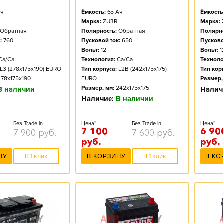
ч
Ёмкость:
65
Ач
Ёмкость
Марка:
ZUBR
Марка:
Обратная
Полярность:
Обратная
Полярно
:
760
Пусковой ток:
650
Пусково
Вольт:
12
Вольт:
1
Ca/Ca
Технология:
Ca/Ca
Техноло
L3 (278x175x190) EURO
Тип корпуса:
L2B (242x175x175)
Тип кор
278x175x190
EURO
Размер,
Размер, мм:
242x175x175
В наличии
Налич
Наличие:
В наличии
Без Trade-in
Цена*
Без Trade-in
Цена*
7 100
6 90
7 900
руб.
7 600
руб.
руб.
руб.
НУ
В 1 клик
В КОРЗИНУ
В 1 клик
В КО