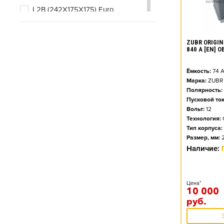
L2B (242X175X175) Euro
L3 (278X175X190) Euro
ZUBR ORIGIN
L3B (278X175X175) Euro
840 А [EN] 
Ёмкость:
74
А
Марка:
ZUBR
Полярность:
Пусковой ток
Вольт:
12
Технология:
Тип корпуса:
Размер, мм:
Наличие:
Цена*
10 000
руб.