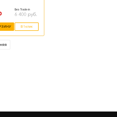
Без Trade-in
0
6 400
руб.
РЗИНУ
В 1 клик
няя