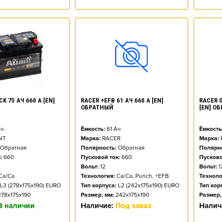
K 75 АЧ 660 А [EN]
RACER +EFB 61 АЧ 660 А [EN]
RACER G
ОБРАТНЫЙ
[EN] О
ч
Ёмкость:
61
Ач
Ёмкость
NT
Марка:
RACER
Марка:
Обратная
Полярность:
Обратная
Полярно
:
660
Пусковой ток:
660
Пусково
Вольт:
12
Вольт:
1
Ca/Ca
Технология:
Ca/Ca, Punch, +EFB
Техноло
L3 (278x175x190) EURO
Тип корпуса:
L2 (242x175x190) EURO
Тип кор
278x175x190
Размер, мм:
242x175x190
Размер,
В наличии
Наличие:
Под заказ
Налич