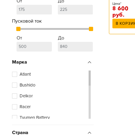
От
До
Цена*
8 600
руб.
Пусковой ток
В КОРЗИ
От
До
Марка
Atlant
Bushido
Delkor
Racer
Tyumen Battery
Zubr
Страна