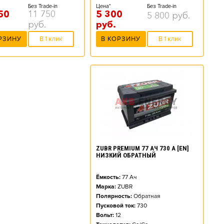
Цена*
Без Trade-in
Без Trade-in
5 300
50
11 750
5 800
руб.
руб.
руб.
В КОРЗИНУ
В 1 клик
РЗИНУ
В 1 клик
ZUBR PREMIUM 77 АЧ 730 А [EN]
НИЗКИЙ ОБРАТНЫЙ
Ёмкость:
77
Ач
Марка:
ZUBR
Полярность:
Обратная
Пусковой ток:
730
Вольт:
12