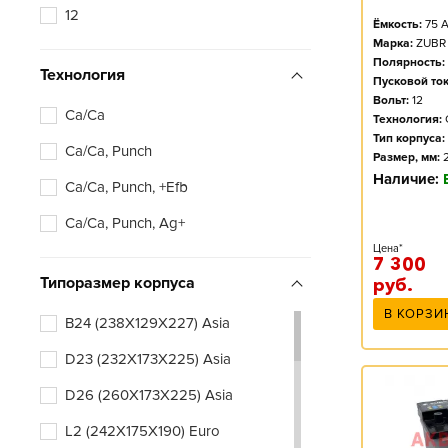
12
Ёмкость:
75
А
Марка:
ZUBR
Полярность:
Технология
Пусковой ток
Вольт:
12
Ca/Ca
Технология:
Тип корпуса:
Ca/Ca, Punch
Размер, мм:
Наличие:
Ca/Ca, Punch, +Efb
Ca/Ca, Punch, Ag+
Цена*
7 300
Типоразмер корпуса
руб.
В КОРЗИ
B24 (238X129X227) Asia
D23 (232X173X225) Asia
D26 (260X173X225) Asia
L2 (242X175X190) Euro