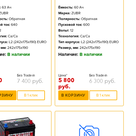
:
63
Ач
Ёмкость:
60
Ач
ZUBR
Марка:
ZUBR
сть:
Обратная
Полярность:
Обратная
й ток:
640
Пусковой ток:
600
2
Вольт:
12
гия:
Ca/Ca
Технология:
Ca/Ca
пуса:
L2 (242x175x190) EURO
Тип корпуса:
L2 (242x175x190) EURO
 мм:
242x175x190
Размер, мм:
242x175x190
ие:
В наличии
Наличие:
В наличии
Без Trade-in
Цена*
Без Trade-in
0
5 800
7 400
руб.
6 300
руб.
руб.
РЗИНУ
В 1 клик
В КОРЗИНУ
В 1 клик