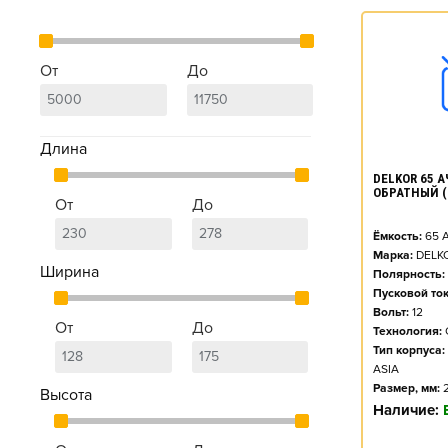
От
До
Длина
DELKOR 65 АЧ
ОБРАТНЫЙ (
От
До
Ёмкость:
65
А
Марка:
DELK
Ширина
Полярность:
Пусковой ток
Вольт:
12
От
До
Технология:
Тип корпуса:
ASIA
Размер, мм:
Высота
Наличие: