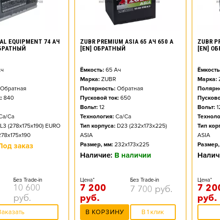
AL EQUIPMENT 74 АЧ
ZUBR PREMIUM ASIA 65 АЧ 650 А
ZUBR PR
ОБРАТНЫЙ
[EN] ОБРАТНЫЙ
[EN] О
ч
Ёмкость:
65
Ач
Ёмкость
Марка:
ZUBR
Марка:
Обратная
Полярность:
Обратная
Полярно
:
840
Пусковой ток:
650
Пусково
Вольт:
12
Вольт:
1
Ca/Ca
Технология:
Ca/Ca
Техноло
L3 (278x175x190) EURO
Тип корпуса:
D23 (232x173x225)
Тип кор
278x175x190
ASIA
ASIA
Размер, мм:
232x173x225
Размер,
Под заказ
Наличие:
В наличии
Налич
Без Trade-in
Цена*
Без Trade-in
Цена*
10 600
7 200
7 20
7 700
руб.
руб.
руб.
руб.
Заказать
В КОРЗИНУ
В 1 клик