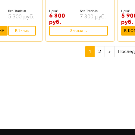
Без Trade-in
Цена*
Без Trade-in
Цена*
6 800
5 90
5 300
руб.
7 300
руб.
руб.
руб.
НУ
В 1 клик
Заказать
В КО
1
2
»
Послед