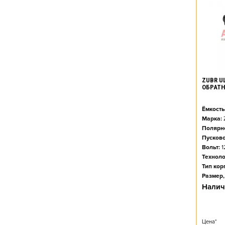
ZUBR UL
ОБРАТ
Ёмкость
Марка:
Полярно
Пусково
Вольт:
1
Техноло
Тип кор
Размер,
Налич
Цена*