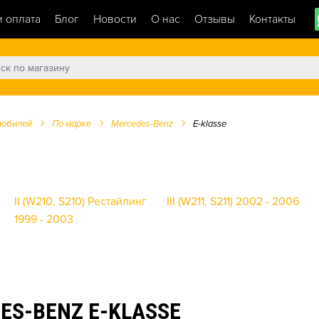
и оплата
Блог
Новости
О нас
Отзывы
Контакты
мобилей
По марке
Mercedes-Benz
E-klasse
II (W210, S210) Рестайлинг
III (W211, S211) 2002 - 2006
1999 - 2003
S-BENZ E-KLASSE