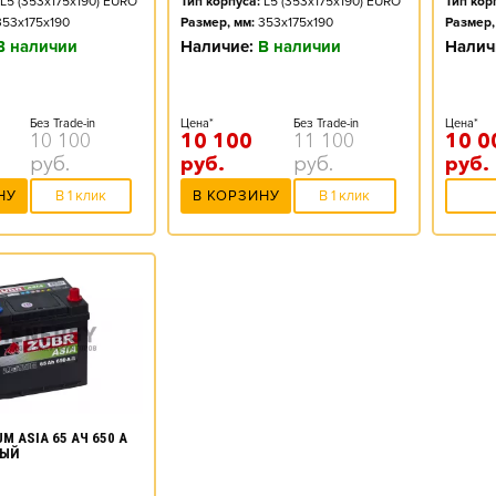
L5 (353x175x190) EURO
Тип корпуса:
L5 (353x175x190) EURO
Тип кор
353x175x190
Размер, мм:
353x175x190
Размер,
В наличии
Наличие:
В наличии
Налич
Без Trade-in
Цена*
Без Trade-in
Цена*
10 100
10 100
11 100
10 0
руб.
руб.
руб.
руб.
НУ
В 1 клик
В КОРЗИНУ
В 1 клик
M ASIA 65 АЧ 650 А
НЫЙ