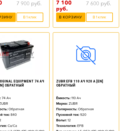
0
7 100
7 900
руб.
7 600
руб.
руб.
РЗИНУ
В 1 клик
В КОРЗИНУ
В 1 клик
RIGINAL EQUIPMENT 74 АЧ
ZUBR EFB 110 АЧ 920 А [EN]
[EN] ОБРАТНЫЙ
ОБРАТНЫЙ
:
74
Ач
Ёмкость:
110
Ач
ZUBR
Марка:
ZUBR
сть:
Обратная
Полярность:
Обратная
й ток:
840
Пусковой ток:
920
2
Вольт:
12
гия:
Ca/Ca
Технология:
EFB