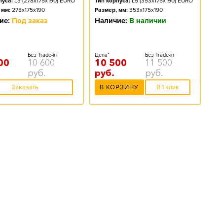
пуса:
L3 (278x175x190) EURO
Тип корпуса:
L5 (353x175x190) EURO
 мм:
278x175x190
Размер, мм:
353x175x190
ие:
Под заказ
Наличие:
В наличии
Без Trade-in
Цена*
Без Trade-in
00
10 600
10 500
11 500
руб.
руб.
руб.
Заказать
В КОРЗИНУ
В 1 клик