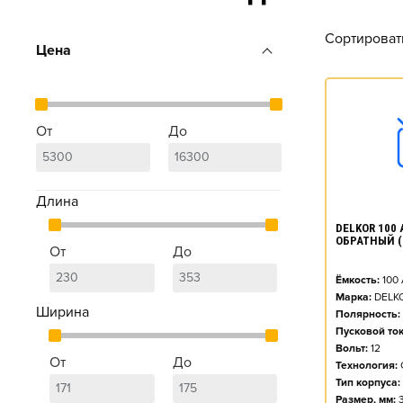
Сортироват
Цена
От
До
Длина
DELKOR 100 
ОБРАТНЫЙ (
От
До
Ёмкость:
100
Марка:
DELK
Ширина
Полярность:
Пусковой ток
Вольт:
12
От
До
Технология:
Тип корпуса:
Размер, мм: