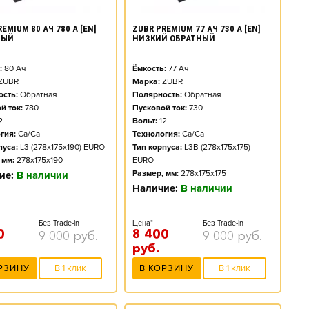
EMIUM 80 АЧ 780 А [EN]
ZUBR PREMIUM 77 АЧ 730 А [EN]
НЫЙ
НИЗКИЙ ОБРАТНЫЙ
:
80
Ач
Ёмкость:
77
Ач
ZUBR
Марка:
ZUBR
сть:
Обратная
Полярность:
Обратная
й ток:
780
Пусковой ток:
730
2
Вольт:
12
гия:
Ca/Ca
Технология:
Ca/Ca
пуса:
L3 (278x175x190) EURO
Тип корпуса:
L3B (278x175x175)
 мм:
278x175x190
EURO
Размер, мм:
278x175x175
ие:
В наличии
Наличие:
В наличии
Без Trade-in
Цена*
Без Trade-in
0
8 400
9 000
руб.
9 000
руб.
руб.
РЗИНУ
В 1 клик
В КОРЗИНУ
В 1 клик