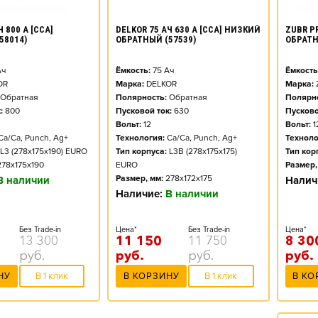
 800 А [CCA]
ZUBR PR
DELKOR 75 АЧ 630 А [CCA] НИЗКИЙ
58014)
ОБРАТ
ОБРАТНЫЙ (57539)
ч
Ёмкость
Ёмкость:
75
Ач
OR
Марка:
Марка:
DELKOR
Обратная
Полярно
Полярность:
Обратная
:
800
Пусково
Пусковой ток:
630
Вольт:
1
Вольт:
12
Ca/Ca, Punch, Ag+
Техноло
Технология:
Ca/Ca, Punch, Ag+
L3 (278x175x190) EURO
Тип кор
Тип корпуса:
L3B (278x175x175)
278x175x190
Размер,
EURO
Размер, мм:
278x172x175
В наличии
Налич
Наличие:
В наличии
Без Trade-in
Цена*
Цена*
Без Trade-in
13 300
8 30
11 150
11 750
руб.
руб.
руб.
руб.
НУ
В 1 клик
В КО
В КОРЗИНУ
В 1 клик