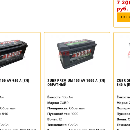
7 30
руб.
В КО
100 АЧ 940 А [EN]
ZUBR PREMIUM 105 АЧ 1000 А [EN]
ZUBR O
ОБРАТНЫЙ
840 А 
Ач
Ёмкость:
105
Ач
Ёмкость
Марка:
ZUBR
Марка:
Обратная
Полярность:
Обратная
Полярно
:
940
Пусковой ток:
1000
Пусково
Вольт:
12
Вольт:
1
Ca/Ca
Технология:
Ca/Ca
Техноло