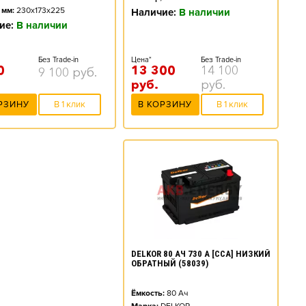
 мм:
230x173x225
Наличие:
В наличии
ие:
В наличии
Цена*
Без Trade-in
Без Trade-in
13 300
14 100
0
9 100
руб.
руб.
руб.
В КОРЗИНУ
В 1 клик
РЗИНУ
В 1 клик
DELKOR 80 АЧ 730 А [CCA] НИЗКИЙ
ОБРАТНЫЙ (58039)
Ёмкость:
80
Ач