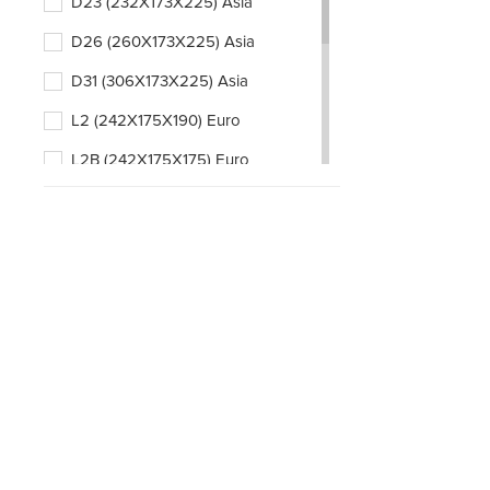
D23 (232X173X225) Asia
D26 (260X173X225) Asia
D31 (306X173X225) Asia
L2 (242X175X190) Euro
L2B (242X175X175) Euro
L3 (278X175X190) Euro
L3B (278X175X175) Euro
L4 (315X175X190) Euro
L4B (315X175X175) Euro
L5 (353X175X190) Euro