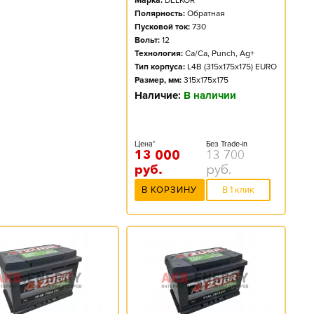
Марка:
DELKOR
Полярность:
Обратная
Пусковой ток:
730
Вольт:
12
Технология:
Ca/Ca, Punch, Ag+
Тип корпуса:
L4B (315x175x175) EURO
Размер, мм:
315x175x175
Наличие:
В наличии
Цена*
Без Trade-in
13 000
13 700
руб.
руб.
В КОРЗИНУ
В 1 клик