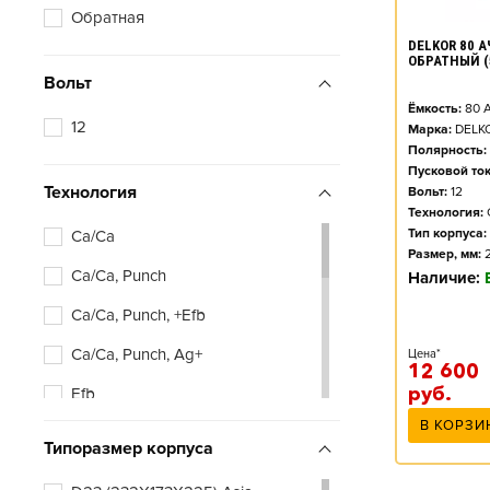
Обратная
DELKOR 80 АЧ
ОБРАТНЫЙ (
Вольт
Ёмкость:
80
А
12
Марка:
DELK
Полярность:
Пусковой ток
Технология
Вольт:
12
Технология:
Тип корпуса:
Ca/Ca
Размер, мм:
Ca/Ca, Punch
Наличие:
Ca/Ca, Punch, +Efb
Ca/Ca, Punch, Ag+
Цена*
12 600
руб.
Efb
В КОРЗИ
Типоразмер корпуса