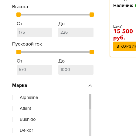
Наличие:
Высота
От
До
Цена*
15 500
руб.
Пусковой ток
В КОРЗИ
От
До
Марка
Alphaline
Atlant
Bushido
Delkor