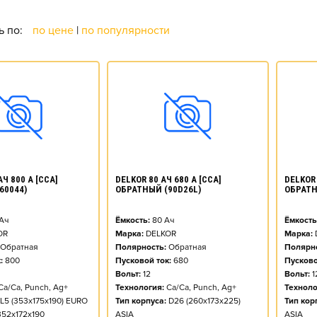
ь по:
по цене
|
по популярности
АЧ 800 А [CCA]
DELKOR 80 АЧ 680 А [CCA]
DELKOR 
60044)
ОБРАТНЫЙ (90D26L)
ОБРАТН
Ач
Ёмкость:
80
Ач
Ёмкость
OR
Марка:
DELKOR
Марка:
Обратная
Полярность:
Обратная
Полярно
:
800
Пусковой ток:
680
Пусково
Вольт:
12
Вольт:
1
Ca/Ca, Punch, Ag+
Технология:
Ca/Ca, Punch, Ag+
Техноло
L5 (353x175x190) EURO
Тип корпуса:
D26 (260x173x225)
Тип кор
352x172x190
ASIA
ASIA