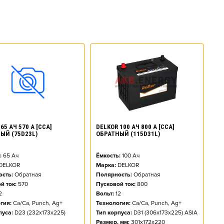
DELKOR 100 АЧ 800 А [CCA]
65 АЧ 570 А [CCA]
ОБРАТНЫЙ (115D31L)
ЫЙ (75D23L)
Ёмкость:
100
Ач
:
65
Ач
Марка:
DELKOR
DELKOR
Полярность:
Обратная
сть:
Обратная
Пусковой ток:
800
й ток:
570
Вольт:
12
2
Технология:
Ca/Ca, Punch, Ag+
гия:
Ca/Ca, Punch, Ag+
Тип корпуса:
D31 (306x173x225) ASIA
пуса:
D23 (232x173x225)
Размер, мм:
301x172x220