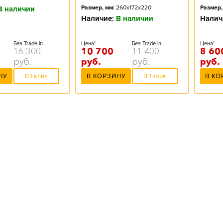
Размер, мм:
260x172x220
Размер,
В наличии
Наличие:
В наличии
Налич
Без Trade-in
Цена*
Без Trade-in
Цена*
16 300
10 700
11 400
8 60
руб.
руб.
руб.
руб.
НУ
В 1 клик
В КОРЗИНУ
В 1 клик
В КО