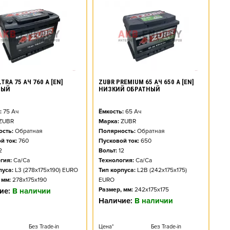
TRA 75 АЧ 760 А [EN]
ZUBR PREMIUM 65 АЧ 650 А [EN]
НЫЙ
НИЗКИЙ ОБРАТНЫЙ
:
75
Ач
Ёмкость:
65
Ач
ZUBR
Марка:
ZUBR
сть:
Обратная
Полярность:
Обратная
й ток:
760
Пусковой ток:
650
2
Вольт:
12
гия:
Ca/Ca
Технология:
Ca/Ca
пуса:
L3 (278x175x190) EURO
Тип корпуса:
L2B (242x175x175)
 мм:
278x175x190
EURO
Размер, мм:
242x175x175
ие:
В наличии
Наличие:
В наличии
Без Trade-in
Цена*
Без Trade-in