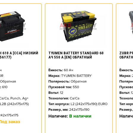
Ч 610 А [CCA] НИЗКИЙ
TYUMEN BATTERY STANDARD 60
ZUBR PR
56177)
АЧ 550 А [EN] ОБРАТНЫЙ
ОБРАТ
ч
Ёмкость:
60
Ач
Ёмкость
OR
Марка:
TYUMEN BATTERY
Марка:
Обратная
Полярность:
Обратная
Полярно
:
610
Пусковой ток:
550
Пусково
Вольт:
12
Вольт:
1
Ca/Ca, Punch, Ag+
Технология:
Ca/Ca
Техноло
L2B (242x175x175)
Тип корпуса:
L2 (242x175x190) EURO
Тип кор
Размер, мм:
242x175x190
Размер,
242x175x175
Наличие:
В наличии
Налич
Под заказ