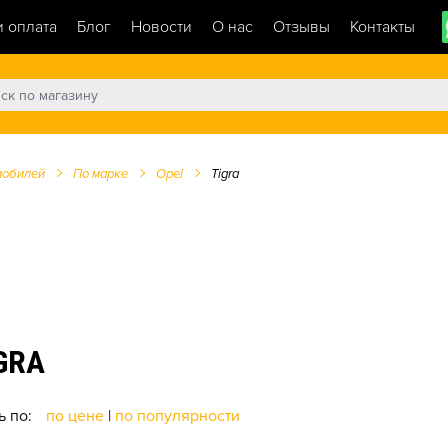
и оплата
Блог
Новости
О нас
Отзывы
Контакты
мобилей
По марке
Opel
Tigra
GRA
ь по:
по цене
|
по популярности