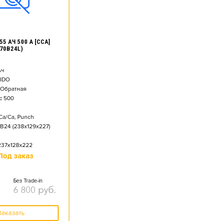
55 АЧ 500 А [CCA]
70B24L)
ч
IDO
Обратная
:
500
Ca/Ca, Punch
B24 (238x129x227)
237x128x222
Под заказ
Без Trade-in
6 800
руб.
Заказать