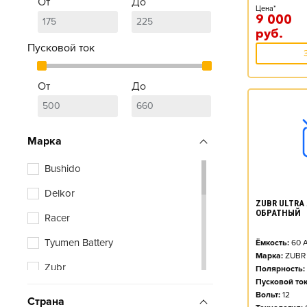
От
До
Цена*
9 000
руб.
Пусковой ток
От
До
Марка
Bushido
Delkor
ZUBR ULTRA A
ОБРАТНЫЙ
Racer
Tyumen Battery
Ёмкость:
60
А
Марка:
ZUBR
Zubr
Полярность:
Пусковой ток
Вольт:
12
Страна