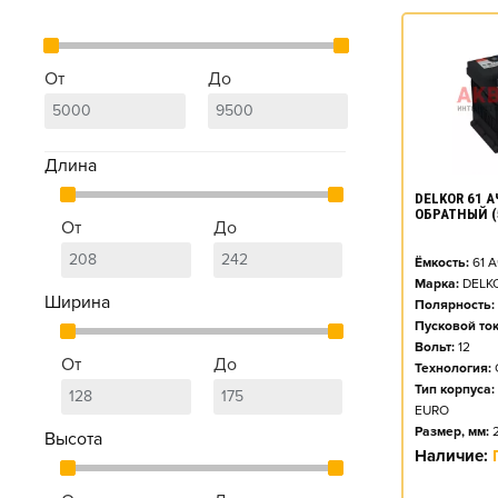
От
До
Длина
DELKOR 61 А
ОБРАТНЫЙ (
От
До
Ёмкость:
61
А
Марка:
DELK
Ширина
Полярность:
Пусковой ток
Вольт:
12
От
До
Технология:
Тип корпуса:
EURO
Размер, мм:
Высота
Наличие: