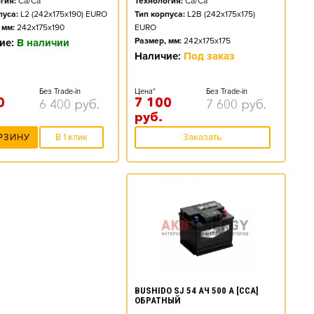
Технология:
Ca/Ca
гия:
Ca/Ca
Тип корпуса:
L2B (242x175x175)
пуса:
L2 (242x175x190) EURO
EURO
 мм:
242x175x190
Размер, мм:
242x175x175
ие:
В наличии
Наличие:
Под заказ
Цена*
Без Trade-in
Без Trade-in
7 100
0
7 600
руб.
6 400
руб.
руб.
Заказать
РЗИНУ
В 1 клик
BUSHIDO SJ 54 АЧ 500 А [CCA]
ОБРАТНЫЙ