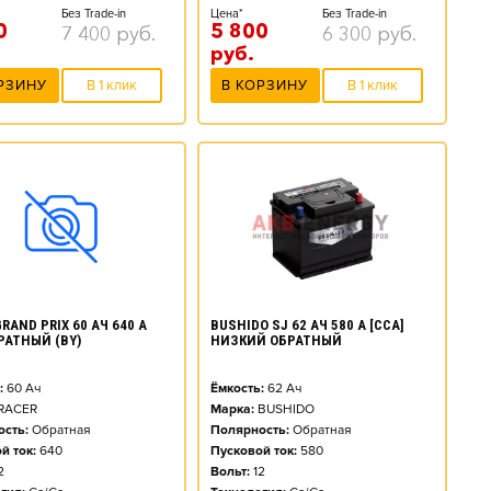
Без Trade-in
Цена*
Без Trade-in
0
5 800
7 400
руб.
6 300
руб.
руб.
РЗИНУ
В 1 клик
В КОРЗИНУ
В 1 клик
BUSHIDO SJ 62 АЧ 580 А [CCA]
RAND PRIX 60 АЧ 640 А
НИЗКИЙ ОБРАТНЫЙ
БРАТНЫЙ (BY)
Ёмкость:
62
Ач
:
60
Ач
Марка:
BUSHIDO
RACER
Полярность:
Обратная
сть:
Обратная
Пусковой ток:
580
й ток:
640
Вольт:
12
2