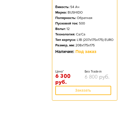
Ёмкость:
54
Ач
Марка:
BUSHIDO
Полярность:
Обратная
Пусковой ток:
500
Вольт:
12
Технология:
Ca/Ca
Тип корпуса:
L1B (207x175x175) EURO
Размер, мм:
208x175x175
Наличие:
Под заказ
Цена*
Без Trade-in
6 300
6 800
руб.
руб.
Заказать