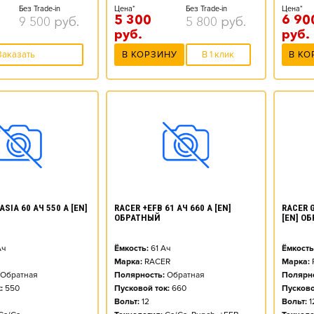
Без Trade-in
Цена*
Без Trade-in
Цена*
5 300
6 90
9 500
руб.
5 800
руб.
руб.
руб.
Заказать
В КОРЗИНУ
В 1 клик
В КО
SIA 60 АЧ 550 А [EN]
RACER +EFB 61 АЧ 660 А [EN]
RACER G
ОБРАТНЫЙ
[EN] О
ч
Ёмкость:
61
Ач
Ёмкость
Марка:
RACER
Марка:
Обратная
Полярность:
Обратная
Полярно
:
550
Пусковой ток:
660
Пусково
Вольт:
12
Вольт:
1