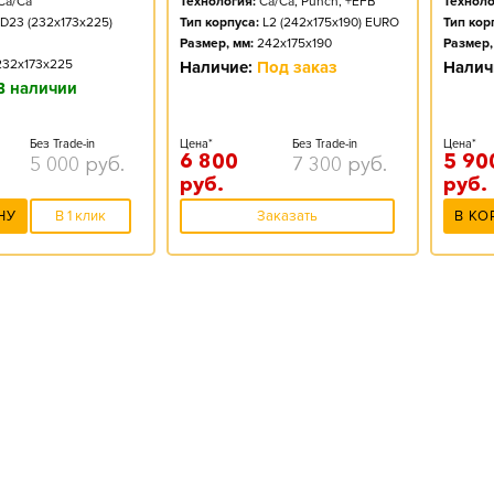
Ca/Ca
Технология:
Ca/Ca, Punch, +EFB
Техноло
D23 (232x173x225)
Тип корпуса:
L2 (242x175x190) EURO
Тип кор
Размер, мм:
242x175x190
Размер,
232x173x225
Наличие:
Под заказ
Налич
В наличии
Без Trade-in
Цена*
Без Trade-in
Цена*
6 800
5 90
5 000
руб.
7 300
руб.
руб.
руб.
НУ
В 1 клик
Заказать
В КО