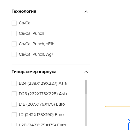
Технология
Ca/Ca
Ca/Ca, Punch
Ca/Ca, Punch, +Efb
Ca/Ca, Punch, Ag+
Типоразмер корпуса
B24 (238X129X227) Asia
D23 (232X173X225) Asia
L1B (207X175X175) Euro
L2 (242X175X190) Euro
L2B (242X175X175) Euro