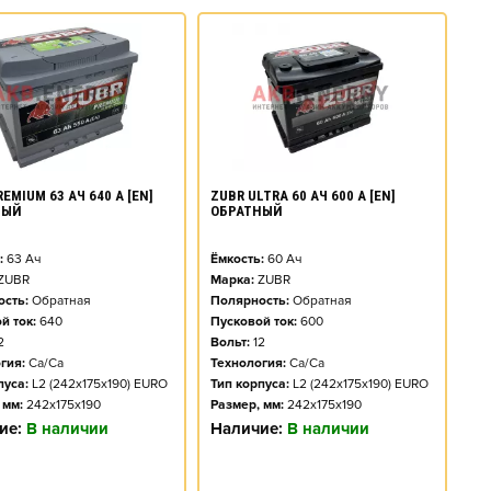
EMIUM 63 АЧ 640 А [EN]
ZUBR ULTRA 60 АЧ 600 А [EN]
НЫЙ
ОБРАТНЫЙ
:
63
Ач
Ёмкость:
60
Ач
ZUBR
Марка:
ZUBR
сть:
Обратная
Полярность:
Обратная
й ток:
640
Пусковой ток:
600
2
Вольт:
12
гия:
Ca/Ca
Технология:
Ca/Ca
пуса:
L2 (242x175x190) EURO
Тип корпуса:
L2 (242x175x190) EURO
 мм:
242x175x190
Размер, мм:
242x175x190
ие:
В наличии
Наличие:
В наличии