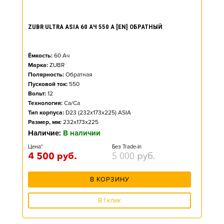
ZUBR ULTRA ASIA 60 АЧ 550 А [EN] ОБРАТНЫЙ
Ёмкость:
60
Ач
Марка:
ZUBR
Полярность:
Обратная
Пусковой ток:
550
Вольт:
12
Технология:
Ca/Ca
Тип корпуса:
D23 (232x173x225) ASIA
Размер, мм:
232x173x225
Наличие:
В наличии
Цена*
Без Trade-in
4 500
руб.
5 000
руб.
В КОРЗИНУ
В 1 клик