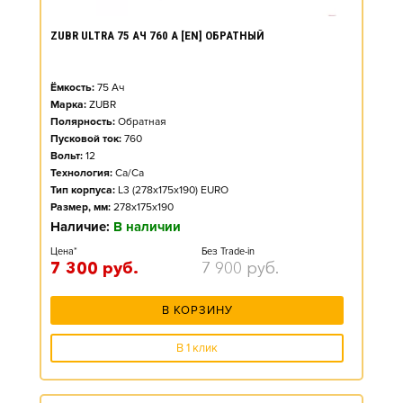
ZUBR ULTRA 75 АЧ 760 А [EN] ОБРАТНЫЙ
Ёмкость:
75
Ач
Марка:
ZUBR
Полярность:
Обратная
Пусковой ток:
760
Вольт:
12
Технология:
Ca/Ca
Тип корпуса:
L3 (278x175x190) EURO
Размер, мм:
278x175x190
Наличие:
В наличии
Цена*
Без Trade-in
7 300
руб.
7 900
руб.
В КОРЗИНУ
В 1 клик