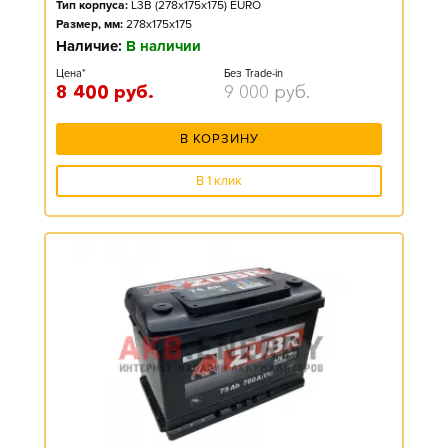
Тип корпуса:
L3B (278x175x175) EURO
Размер, мм:
278x175x175
Наличие:
В наличии
Цена*
Без Trade-in
8 400
руб.
9 000
руб.
В КОРЗИНУ
В 1 клик