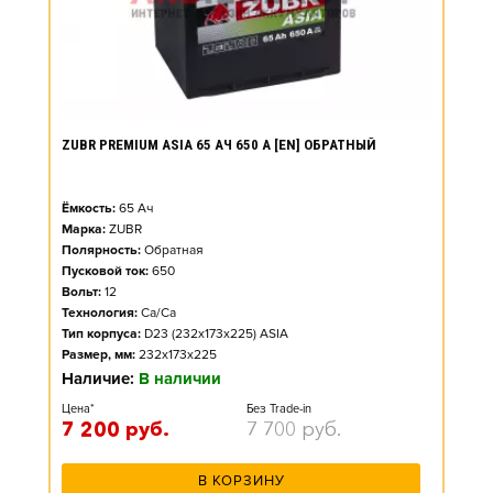
ZUBR PREMIUM ASIA 65 АЧ 650 А [EN] ОБРАТНЫЙ
Ёмкость:
65
Ач
Марка:
ZUBR
Полярность:
Обратная
Пусковой ток:
650
Вольт:
12
Технология:
Ca/Ca
Тип корпуса:
D23 (232x173x225) ASIA
Размер, мм:
232x173x225
Наличие:
В наличии
Цена*
Без Trade-in
7 200
руб.
7 700
руб.
В КОРЗИНУ