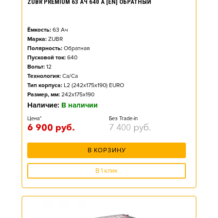
ZUBR PREMIUM 63 АЧ 640 А [EN] ОБРАТНЫЙ
Ёмкость:
63
Ач
Марка:
ZUBR
Полярность:
Обратная
Пусковой ток:
640
Вольт:
12
Технология:
Ca/Ca
Тип корпуса:
L2 (242x175x190) EURO
Размер, мм:
242x175x190
Наличие:
В наличии
Цена*
Без Trade-in
6 900
руб.
7 400
руб.
В КОРЗИНУ
В 1 клик