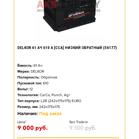
DELKOR 61 АЧ 610 А [CCA] НИЗКИЙ ОБРАТНЫЙ (56177)
Ёмкость:
61
Ач
Марка:
DELKOR
Полярность:
Обратная
Пусковой ток:
610
Вольт:
12
Технология:
Ca/Ca, Punch, Ag+
Тип корпуса:
L2B (242x175x175) EURO
Размер, мм:
242x175x175
Наличие:
Под заказ
Цена*
Без Trade-in
9 000
руб.
9 500
руб.