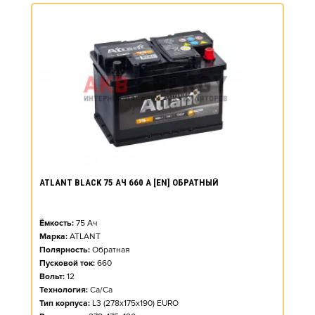
ATLANT BLACK 75 АЧ 660 А [EN] ОБРАТНЫЙ
Ёмкость:
75
Ач
Марка:
ATLANT
Полярность:
Обратная
Пусковой ток:
660
Вольт:
12
Технология:
Ca/Ca
Тип корпуса:
L3 (278x175x190) EURO