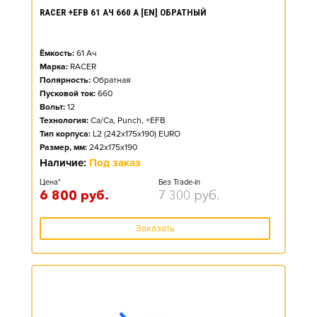
RACER +EFB 61 АЧ 660 А [EN] ОБРАТНЫЙ
Ёмкость:
61
Ач
Марка:
RACER
Полярность:
Обратная
Пусковой ток:
660
Вольт:
12
Технология:
Ca/Ca, Punch, +EFB
Тип корпуса:
L2 (242x175x190) EURO
Размер, мм:
242x175x190
Наличие:
Под заказ
Цена*
Без Trade-in
6 800
руб.
7 300
руб.
Заказать