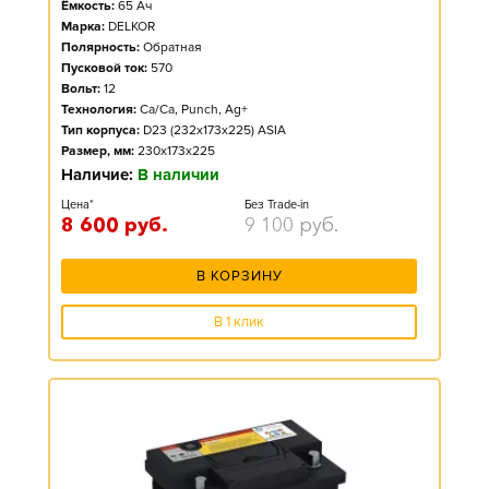
Ёмкость:
65
Ач
Марка:
DELKOR
Полярность:
Обратная
Пусковой ток:
570
Вольт:
12
Технология:
Ca/Ca, Punch, Ag+
Тип корпуса:
D23 (232x173x225) ASIA
Размер, мм:
230x173x225
Наличие:
В наличии
Цена*
Без Trade-in
8 600
руб.
9 100
руб.
В КОРЗИНУ
В 1 клик