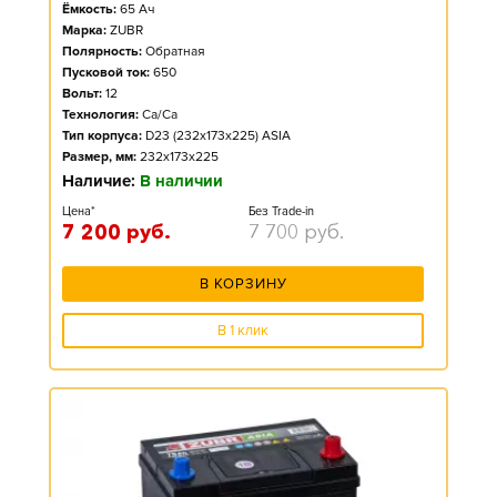
Ёмкость:
65
Ач
Марка:
ZUBR
Полярность:
Обратная
Пусковой ток:
650
Вольт:
12
Технология:
Ca/Ca
Тип корпуса:
D23 (232x173x225) ASIA
Размер, мм:
232x173x225
Наличие:
В наличии
Цена*
Без Trade-in
7 200
руб.
7 700
руб.
В КОРЗИНУ
В 1 клик