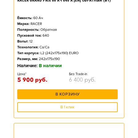
RACER GRAND PRIX 60 АЧ 640 А [EN] ОБРАТНЫЙ (BY)
Ёмкость:
60
Ач
Марка:
RACER
Полярность:
Обратная
Пусковой ток:
640
Вольт:
12
Технология:
Ca/Ca
Тип корпуса:
L2 (242x175x190) EURO
Размер, мм:
242x175x190
Наличие:
В наличии
Цена*
Без Trade-in
5 900
руб.
6 400
руб.
В КОРЗИНУ
В 1 клик