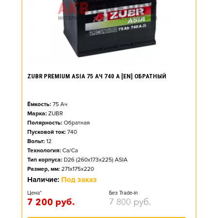
ZUBR PREMIUM ASIA 75 АЧ 740 А [EN] ОБРАТНЫЙ
Ёмкость:
75
Ач
Марка:
ZUBR
Полярность:
Обратная
Пусковой ток:
740
Вольт:
12
Технология:
Ca/Ca
Тип корпуса:
D26 (260x173x225) ASIA
Размер, мм:
271x175x220
Наличие:
Под заказ
Цена*
Без Trade-in
7 200
руб.
7 800
руб.