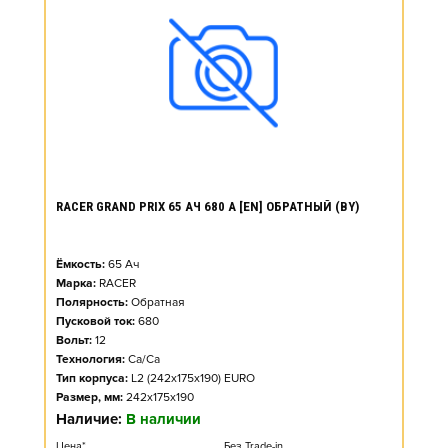
RACER GRAND PRIX 65 АЧ 680 А [EN] ОБРАТНЫЙ (BY)
Ёмкость:
65
Ач
Марка:
RACER
Полярность:
Обратная
Пусковой ток:
680
Вольт:
12
Технология:
Ca/Ca
Тип корпуса:
L2 (242x175x190) EURO
Размер, мм:
242x175x190
Наличие:
В наличии
Цена*
Без Trade-in