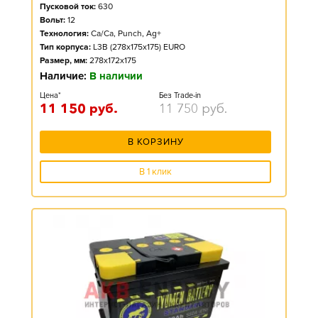
Пусковой ток:
630
Вольт:
12
Технология:
Ca/Ca, Punch, Ag+
Тип корпуса:
L3B (278x175x175) EURO
Размер, мм:
278x172x175
Наличие:
В наличии
Цена*
Без Trade-in
11 150
руб.
11 750
руб.
В КОРЗИНУ
В 1 клик