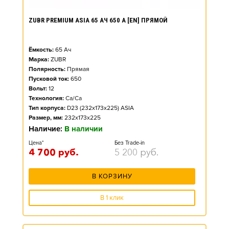
ZUBR PREMIUM ASIA 65 АЧ 650 А [EN] ПРЯМОЙ
Ёмкость:
65
Ач
Марка:
ZUBR
Полярность:
Прямая
Пусковой ток:
650
Вольт:
12
Технология:
Ca/Ca
Тип корпуса:
D23 (232x173x225) ASIA
Размер, мм:
232x173x225
Наличие:
В наличии
Цена*
Без Trade-in
4 700
руб.
5 200
руб.
В КОРЗИНУ
В 1 клик