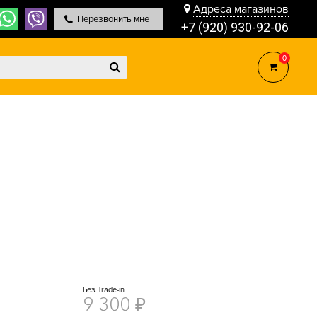
Адреса магазинов
Перезвонить мне
+7 (920) 930-92-06
0
Без Trade-in
9 300
₽