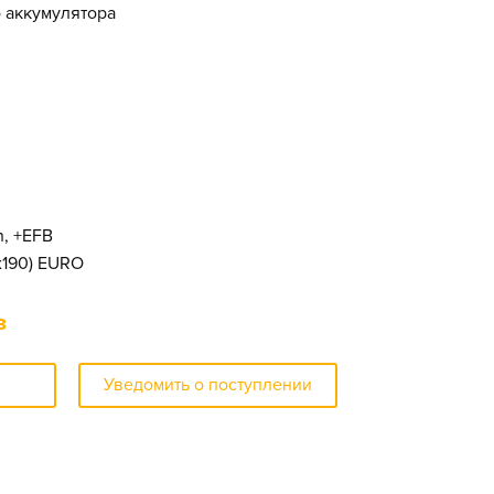
о аккумулятора
h, +EFB
x190) EURO
з
Уведомить о поступлении