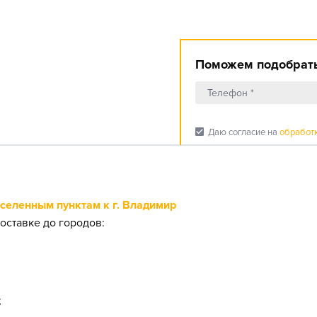
Поможем подобрать
check_box
Даю согласие на
обработ
еленным пунктам к г. Владимир
оставке до городов:
;