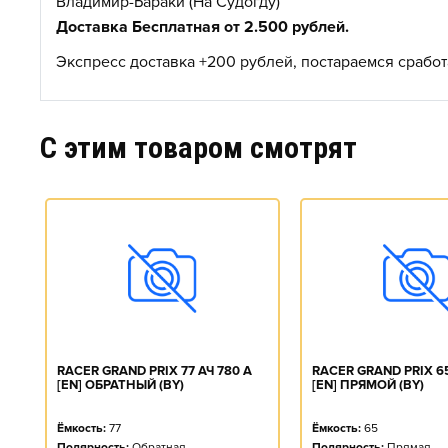
Владимир-Бараки (На Судогду)
Доставка Бесплатная от 2.500 рублей.
Экспресс доставка +200 рублей, постараемся сработа
C этим товаром смотрят
RACER GRAND PRIX 77 АЧ 780 А
RACER GRAND PRIX 65
[EN] ОБРАТНЫЙ (BY)
[EN] ПРЯМОЙ (BY)
Ёмкость:
77
Ёмкость:
65
Полярность:
Обратная
Полярность:
Прямая