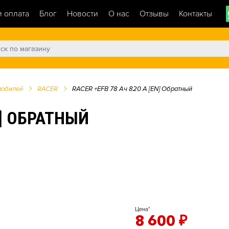
и оплата
Блог
Новости
О нас
Отзывы
Контакты
мобилей
RACER
RACER +EFB 78 Ач 820 А [EN] Обратный
N] ОБРАТНЫЙ
Цена*
8 600
₽