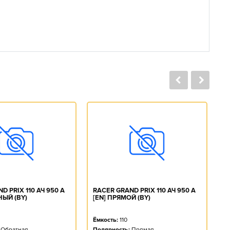
D PRIX 110 АЧ 950 А
RACER GRAND PRIX 110 АЧ 950 А
R
НЫЙ (BY)
[EN] ПРЯМОЙ (BY)
О
Ёмкость:
110
Ё
Обратная
Полярность:
Прямая
П