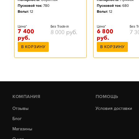
Пусковой ток:
780
Пусковой ток:
680
Вольт:
12
Вольт:
12
Цена*
Без Trade-in
Цена*
Без Tr
7 400
6 800
8 000
руб.
7 3
руб.
руб.
В КОРЗИНУ
В КОРЗИНУ
КОМПАНИЯ
ПОМОЩЬ
Отзывы
Условия доставки
Блог
Магазины