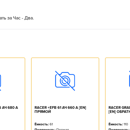
ть за Час - Два.
 АЧ 680 А
RACER +EFB 61 АЧ 660 А [EN]
RACER GRAN
ПРЯМОЙ
[EN] ОБРАТ
Ёмкость:
61
Ёмкость:
110
Полярность:
Прямая
Полярность: