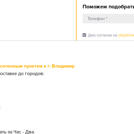
Поможем подобрать
check_box
Даю согласие на
обработ
еленным пунктам к г. Владимир
оставке до городов:
;
ть за Час - Два.