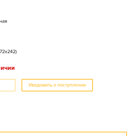
ная
172x242)
личии
Уведомить о поступлении