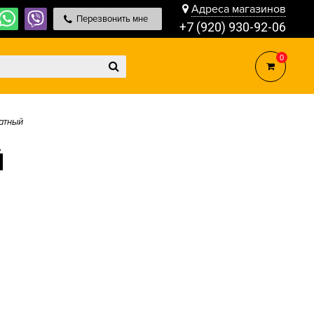
Адреса магазинов
Перезвонить мне
+7 (920) 930-92-06
0
ратный
Й