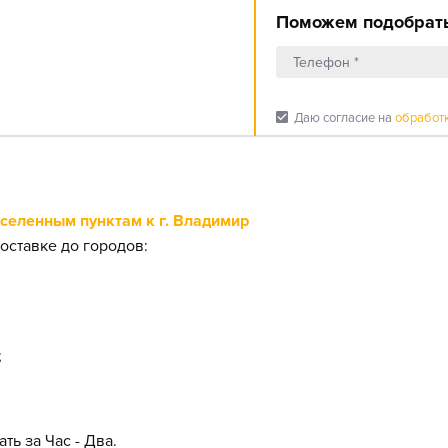
Поможем подобрать
check_box
Даю согласие на
обработ
еленным пунктам к г. Владимир
оставке до городов:
;
ть за Час - Два.