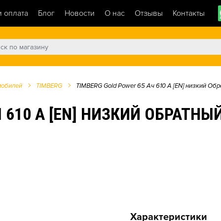
и оплата
Блог
Новости
О нас
Отзывы
Контакты
мобилей
TIMBERG
TIMBERG Gold Power 65 Ач 610 А [EN] низкий Об
 610 А [EN] НИЗКИЙ ОБРАТНЫ
Характеристики