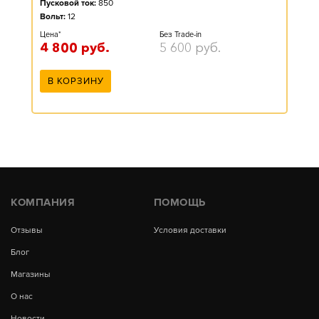
Пусковой ток:
850
Вольт:
12
Цена*
Без Trade-in
4 800
руб.
5 600
руб.
В КОРЗИНУ
КОМПАНИЯ
ПОМОЩЬ
Отзывы
Условия доставки
Блог
Магазины
О нас
Новости