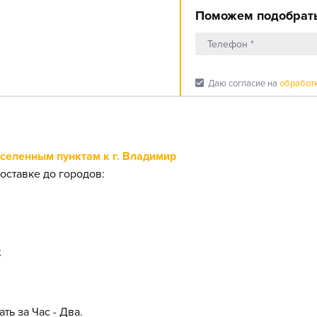
Поможем подобрать
check_box
Даю согласие на
обработ
еленным пунктам к г. Владимир
оставке до городов:
;
ть за Час - Два.