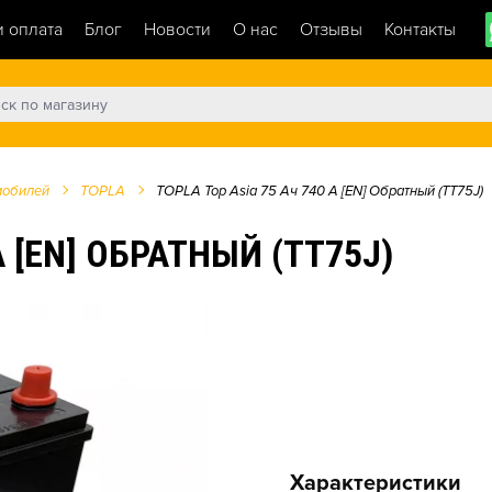
и оплата
Блог
Новости
О нас
Отзывы
Контакты
мобилей
TOPLA
TOPLA Top Asia 75 Ач 740 А [EN] Обратный (TT75J)
А [EN] ОБРАТНЫЙ (TT75J)
Характеристики