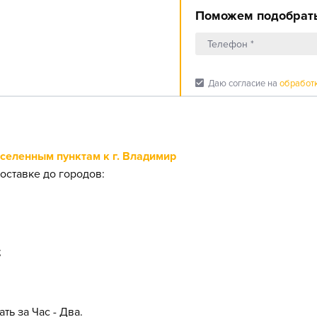
Поможем подобрать
check_box
Даю согласие на
обработ
еленным пунктам к г. Владимир
оставке до городов:
;
ть за Час - Два.