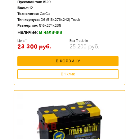
Пусковой ток:
1520
Вольт:
12
Технология:
Ca/Ca
Тип корпуса:
D6 (518x276x242) Truck
Размер, мм:
516x274x235
Наличие:
В наличии
Цена*
Без Trade-in
23 300
руб.
25 200
руб.
В КОРЗИНУ
В 1 клик