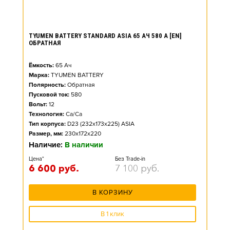
TYUMEN BATTERY STANDARD ASIA 65 АЧ 580 А [EN]
ОБРАТНАЯ
Ёмкость:
65
Ач
Марка:
TYUMEN BATTERY
Полярность:
Обратная
Пусковой ток:
580
Вольт:
12
Технология:
Ca/Ca
Тип корпуса:
D23 (232x173x225) ASIA
Размер, мм:
230x172x220
Наличие:
В наличии
Цена*
Без Trade-in
6 600
руб.
7 100
руб.
В КОРЗИНУ
В 1 клик