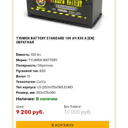
TYUMEN BATTERY STANDARD 100 АЧ 830 А [EN]
ОБРАТНАЯ
Ёмкость:
100
Ач
Марка:
TYUMEN BATTERY
Полярность:
Обратная
Пусковой ток:
830
Вольт:
12
Технология:
Ca/Ca
Тип корпуса:
L5 (353x175x190) EURO
Размер, мм:
353x175x190
Наличие:
В наличии
Цена*
Без Trade-in
9 200
руб.
10 000
руб.
В КОРЗИНУ