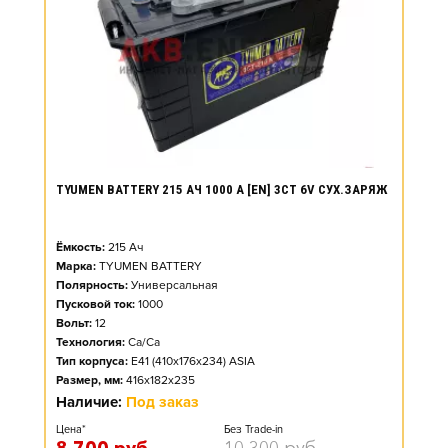
TYUMEN BATTERY 215 АЧ 1000 А [EN] 3СТ 6V СУХ.ЗАРЯЖ
Ёмкость:
215
Ач
Марка:
TYUMEN BATTERY
Полярность:
Универсальная
Пусковой ток:
1000
Вольт:
12
Технология:
Ca/Ca
Тип корпуса:
E41 (410x176x234) ASIA
Размер, мм:
416x182x235
Наличие:
Под заказ
Цена*
Без Trade-in