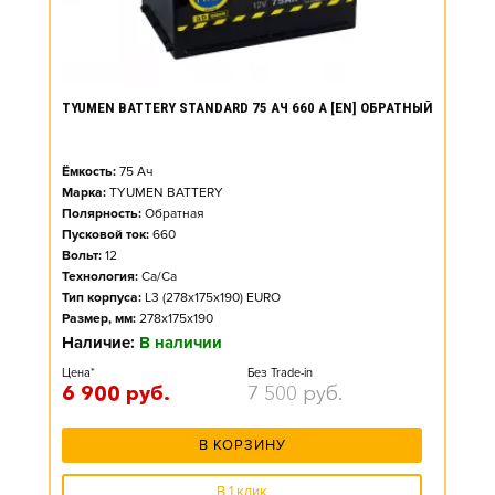
TYUMEN BATTERY STANDARD 75 АЧ 660 А [EN] ОБРАТНЫЙ
Ёмкость:
75
Ач
Марка:
TYUMEN BATTERY
Полярность:
Обратная
Пусковой ток:
660
Вольт:
12
Технология:
Ca/Ca
Тип корпуса:
L3 (278x175x190) EURO
Размер, мм:
278x175x190
Наличие:
В наличии
Цена*
Без Trade-in
6 900
руб.
7 500
руб.
В КОРЗИНУ
В 1 клик