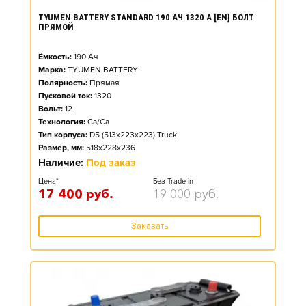
TYUMEN BATTERY STANDARD 190 АЧ 1320 А [EN] БОЛТ
ПРЯМОЙ
Ёмкость:
190
Ач
Марка:
TYUMEN BATTERY
Полярность:
Прямая
Пусковой ток:
1320
Вольт:
12
Технология:
Ca/Ca
Тип корпуса:
D5 (513x223x223) Truck
Размер, мм:
518x228x236
Наличие:
Под заказ
Цена*
Без Trade-in
17 400
руб.
19 000
руб.
Заказать