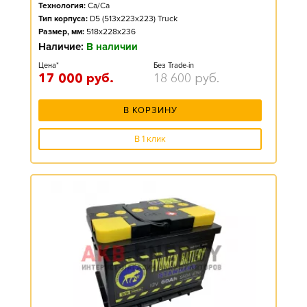
Технология:
Ca/Ca
Тип корпуса:
D5 (513x223x223) Truck
Размер, мм:
518x228x236
Наличие:
В наличии
Цена*
Без Trade-in
17 000
руб.
18 600
руб.
В КОРЗИНУ
В 1 клик