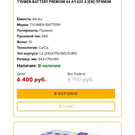
TYUMEN BATTERY PREMIUM 64 АЧ 620 А [EN] ПРЯМОЙ
Ёмкость:
64
Ач
Марка:
TYUMEN BATTERY
Полярность:
Прямая
Пусковой ток:
640
Вольт:
12
Технология:
Ca/Ca
Тип корпуса:
L2 (242x175x190) EURO
Размер, мм:
242x175x190
Наличие:
В наличии
Цена*
Без Trade-in
6 400
руб.
6 900
руб.
В КОРЗИНУ
В 1 клик