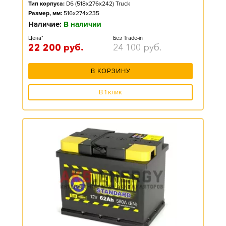
Тип корпуса:
D6 (518x276x242) Truck
Размер, мм:
516x274x235
Наличие:
В наличии
Цена*
Без Trade-in
22 200
руб.
24 100
руб.
В КОРЗИНУ
В 1 клик