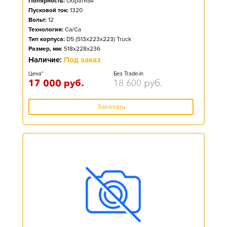
Полярность:
Обратная
Пусковой ток:
1320
Вольт:
12
Технология:
Ca/Ca
Тип корпуса:
D5 (513x223x223) Truck
Размер, мм:
518x228x236
Наличие:
Под заказ
Цена*
Без Trade-in
17 000
руб.
18 600
руб.
Заказать