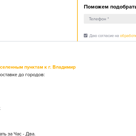
Поможем подобрать
check_box
Даю согласие на
обработ
еленным пунктам к г. Владимир
оставке до городов:
;
ть за Час - Два.