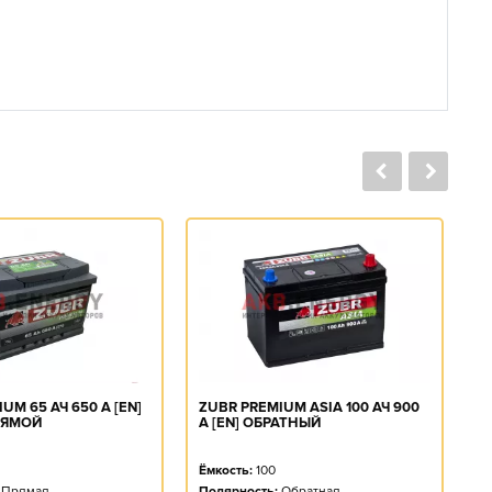
UM 65 АЧ 650 А [EN]
ZUBR PREMIUM ASIA 100 АЧ 900
Z
РЯМОЙ
А [EN] ОБРАТНЫЙ
[
Ёмкость:
100
Ё
Прямая
Полярность:
Обратная
П