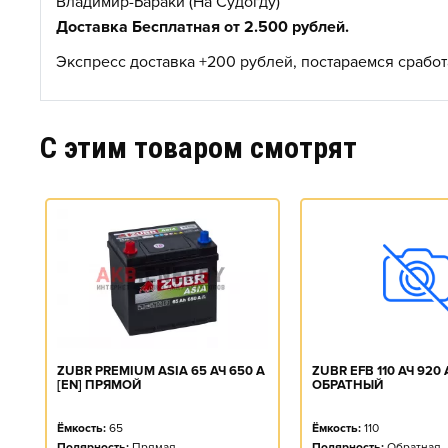
Владимир-Бараки (На Судогду)
Доставка Бесплатная от 2.500 рублей.
Экспресс доставка +200 рублей, постараемся сработа
C этим товаром смотрят
ZUBR EFB 110 АЧ 920 
ZUBR PREMIUM ASIA 65 АЧ 650 А
ОБРАТНЫЙ
[EN] ПРЯМОЙ
Ёмкость:
110
Ёмкость:
65
Полярность:
Обратная
Полярность:
Прямая