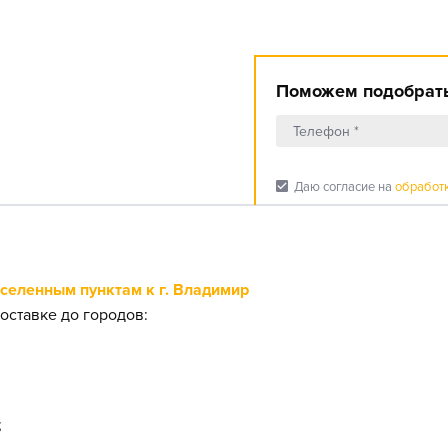
Поможем подобрать
check_box
Даю согласие на
обработ
еленным пунктам к г. Владимир
оставке до городов:
;