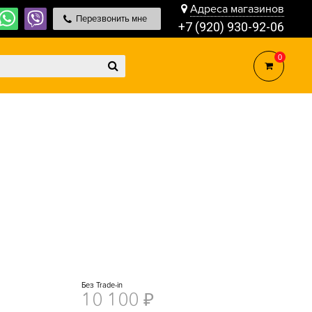
Адреса магазинов
Перезвонить мне
+7 (920) 930-92-06
0
Без Trade-in
10 100
₽