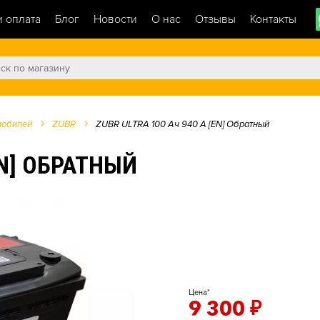
и оплата
Блог
Новости
О нас
Отзывы
Контакты
мобилей
ZUBR
ZUBR ULTRA 100 Ач 940 А [EN] Обратный
EN] ОБРАТНЫЙ
Цена*
9 300
₽