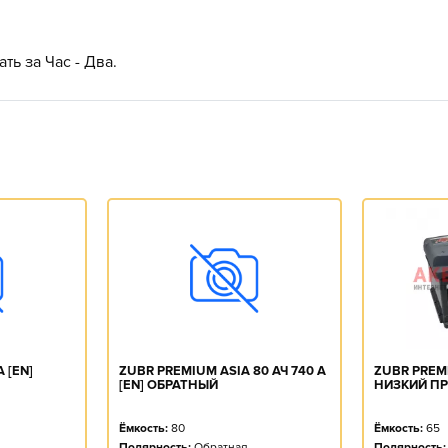
ть за Час - Два.
А [EN]
ZUBR PREMIUM ASIA 80 АЧ 740 А
ZUBR PREMI
[EN] ОБРАТНЫЙ
НИЗКИЙ П
Ёмкость:
80
Ёмкость:
65
Полярность:
Обратная
Полярность: