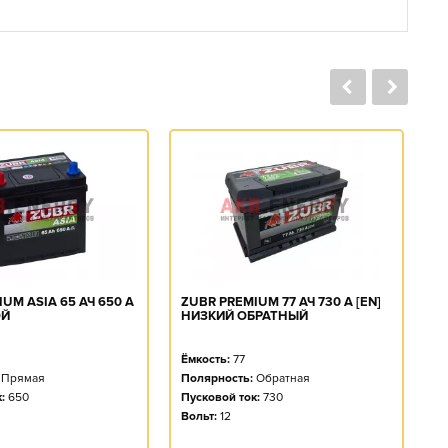
UM ASIA 65 АЧ 650 А
ZUBR PREMIUM 77 АЧ 730 А [EN]
Z
ОЙ
НИЗКИЙ ОБРАТНЫЙ
А
Ёмкость:
77
Ё
Прямая
Полярность:
Обратная
П
:
650
Пусковой ток:
730
П
Вольт:
12
Во