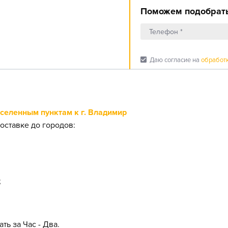
Поможем подобрать
check_box
Даю согласие на
обработ
еленным пунктам к г. Владимир
оставке до городов:
;
ть за Час - Два.