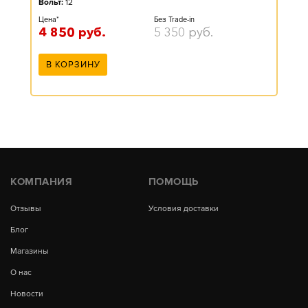
Вольт:
12
Цена*
Без Trade-in
4 850
руб.
5 350
руб.
В КОРЗИНУ
КОМПАНИЯ
ПОМОЩЬ
Отзывы
Условия доставки
Блог
Магазины
О нас
Новости