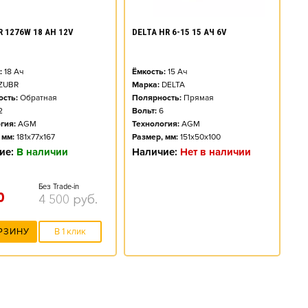
DELTA HR 6-15 15 АЧ 6V
R 1276W 18 AH 12V
Ёмкость:
15
Ач
:
18
Ач
Марка:
DELTA
ZUBR
Полярность:
Прямая
сть:
Обратная
Вольт:
6
2
Технология:
AGM
гия:
AGM
Размер, мм:
151x50x100
 мм:
181x77x167
Наличие:
Нет в наличии
ие:
В наличии
Без Trade-in
0
4 500
руб.
РЗИНУ
В 1 клик