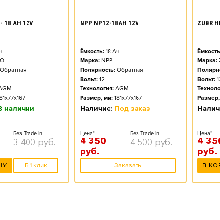
- 18 AH 12V
NPP NP12-18AH 12V
ZUBR H
ч
Ёмкость:
18
Ач
Ёмкость
DO
Марка:
NPP
Марка:
Обратная
Полярность:
Обратная
Полярно
Вольт:
12
Вольт:
1
AGM
Технология:
AGM
Техноло
181x77x167
Размер, мм:
181x77x167
Размер,
В наличии
Наличие:
Под заказ
Налич
Без Trade-in
Цена*
Без Trade-in
Цена*
4 350
4 35
3 400
руб.
4 500
руб.
руб.
руб.
НУ
В 1 клик
Заказать
В КО