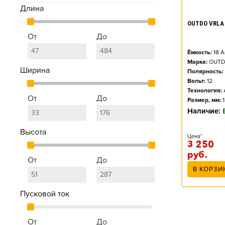
Длина
OUTDO VRLA 
От
До
Ёмкость:
18
А
Марка:
OUT
Ширина
Полярность:
Вольт:
12
Технология:
От
До
Размер, мм:
Наличие:
Высота
Цена*
3 250
руб.
От
До
В КОРЗИ
Пусковой ток
От
До