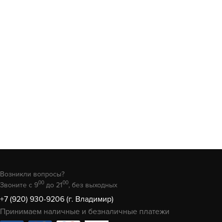
Возникли вопросы?
00
00
Звоните с 9
до 21
, без выходных
+7 (920) 930-9206 (г. Владимир)
Принимаем наличные и безналичные платежи