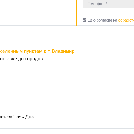
check_box
Даю согласие на
обработ
еленным пунктам к г. Владимир
оставке до городов:
;
ть за Час - Два.