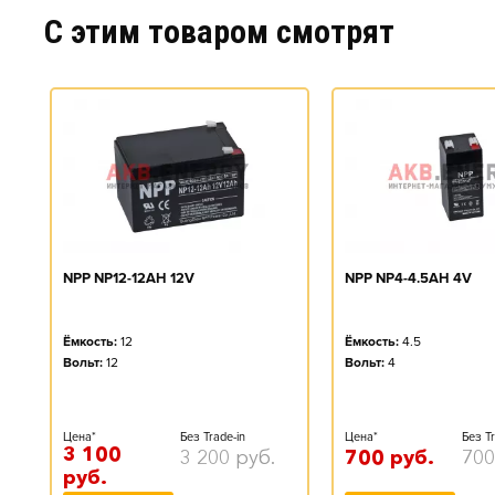
C этим товаром смотрят
NPP NP12-12AH 12V
NPP NP4-4.5AH 4V
Ёмкость:
12
Ёмкость:
4.5
Вольт:
12
Вольт:
4
Цена*
Без Trade-in
Цена*
Без Tr
3 100
3 200
руб.
700
руб.
700
руб.