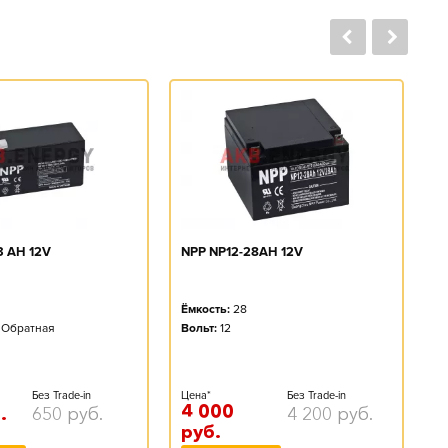
N
3 AH 12V
NPP NP12-28AH 12V
Ё
Ёмкость:
28
Во
Обратная
Вольт:
12
Це
Без Trade-in
Цена*
Без Trade-in
1
4 000
.
650
руб.
4 200
руб.
р
руб.