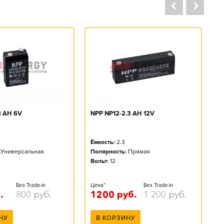
8 AH 6V
NPP NP12-2.3 AH 12V
N
Ёмкость:
2.3
Ё
Универсальная
Полярность:
Прямая
Во
Вольт:
12
Без Trade-in
Цена*
Без Trade-in
Це
.
800
руб.
1200
руб.
1 200
руб.
6
НУ
В КОРЗИНУ