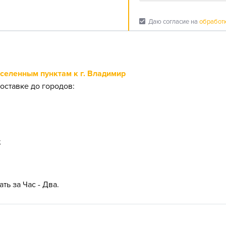
check_box
Даю согласие на
обработ
еленным пунктам к г. Владимир
оставке до городов:
;
ть за Час - Два.