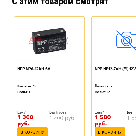
C этим товаром смотрят
NPP NP12-7AH (F1) 12V
NPP NP6-12AH 6V
Ёмкость:
7
Ёмкость:
12
Вольт:
12
Вольт:
6
Цена*
Без Tr
Цена*
Без Trade-in
1 500
1 300
1 5
1 400
руб.
руб.
руб.
В КОРЗИНУ
В КОРЗИНУ