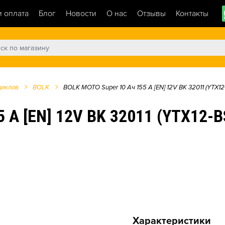
и оплата
Блог
Новости
О нас
Отзывы
Контакты
циклов
BOLK
BOLK MOTO Super 10 Ач 155 A [EN] 12V BK 32011 (YTX12
 A [EN] 12V BK 32011 (YTX12-
Характеристики