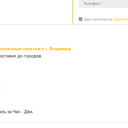
check_box
Даю согласие на
обработ
еленным пунктам к г. Владимир
оставке до городов:
;
ть за Час - Два.