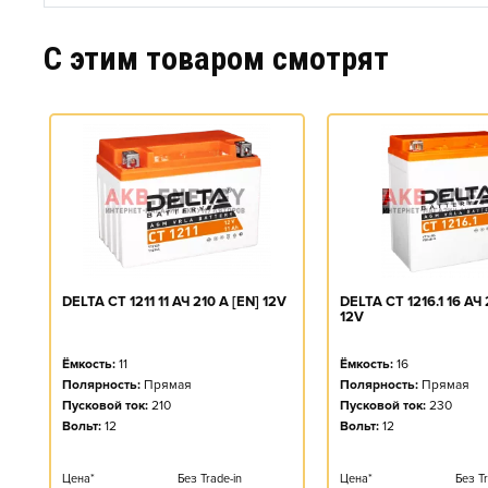
C этим товаром смотрят
DELTA CT 1211 11 АЧ 210 A [EN] 12V
DELTA CT 1216.1 16 АЧ 
12V
Ёмкость:
11
Ёмкость:
16
Полярность:
Прямая
Полярность:
Прямая
Пусковой ток:
210
Пусковой ток:
230
Вольт:
12
Вольт:
12
Цена*
Без Trade-in
Цена*
Без Tr