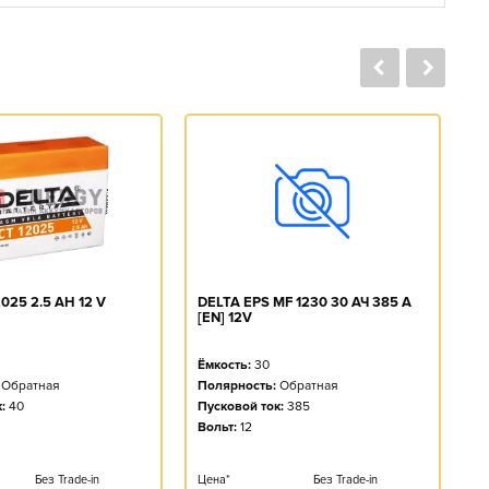
DELTA EPS MF 1230 30 АЧ 385 A
025 2.5 AH 12 V
D
[EN] 12V
1
Ёмкость:
30
Ё
Полярность:
Обратная
Обратная
П
Пусковой ток:
385
:
40
П
Вольт:
12
Во
Цена*
Без Trade-in
Без Trade-in
Це