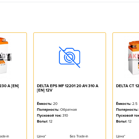
DELTA EPS MF 12201 20 АЧ 310 A
230 A [EN]
DELTA CT 12
[EN] 12V
Ёмкость:
20
Ёмкость:
2.5
Полярность:
Обратная
Полярность:
Пусковой ток:
310
Пусковой ток
Вольт:
12
Вольт:
12
Цена*
Без Trade-in
ade-in
Цена*