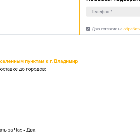
check_box
Даю согласие на
обработ
еленным пунктам к г. Владимир
оставке до городов:
;
ть за Час - Два.