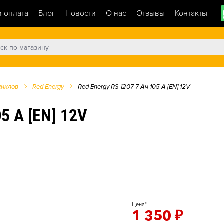
и оплата
Блог
Новости
О нас
Отзывы
Контакты
циклов
Red Energy
Red Energy RS 1207 7 Ач 105 A [EN] 12V
5 A [EN] 12V
Цена*
1 350
₽