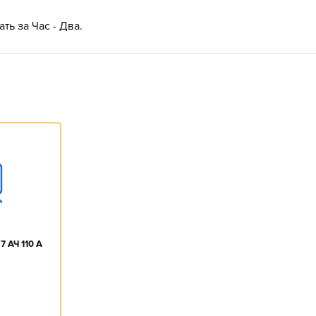
ть за Час - Два.
7 АЧ 110 A