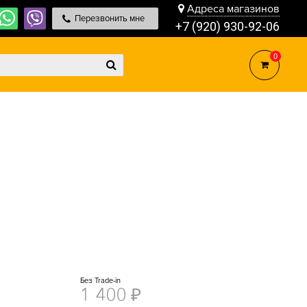
Адреса магазинов
Перезвонить мне
+7 (920) 930-92-06
0
Без Trade-in
1 400
₽