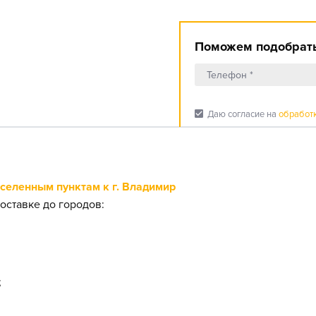
Поможем подобрать
check_box
Даю согласие на
обработ
еленным пунктам к г. Владимир
оставке до городов:
;