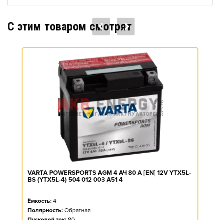
C этим товаром смотрят
VARTA POWERSPORTS AGM 4 АЧ 80 A [EN] 12V YTX5L-
BS (YTX5L-4) 504 012 003 A51 4
Ёмкость:
4
Полярность:
Обратная
Пусковой ток:
80