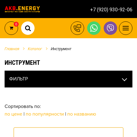
+7 (920) 930-92-06
0
Главная
Каталог
Инструмент
ИНСТРУМЕНТ
ФИЛЬТР
Сортировать по:
по цене
|
по популярности
|
по названию