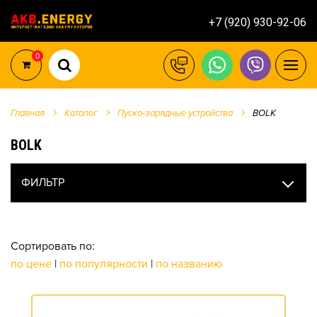
+7 (920) 930-92-06
0
Главная
Каталог
Пуско-зарядные устройства
BOLK
BOLK
ФИЛЬТР
Сортировать по:
по цене
|
по популярности
|
по названию