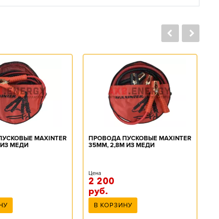
П
ПУСКОВЫЕ MAXINTER
ПРОВОДА ПУСКОВЫЕ MAXINTER
C
 ИЗ МЕДИ
35ММ, 2,8М ИЗ МЕДИ
Ц
Цена
2 200
8
руб.
НУ
В КОРЗИНУ