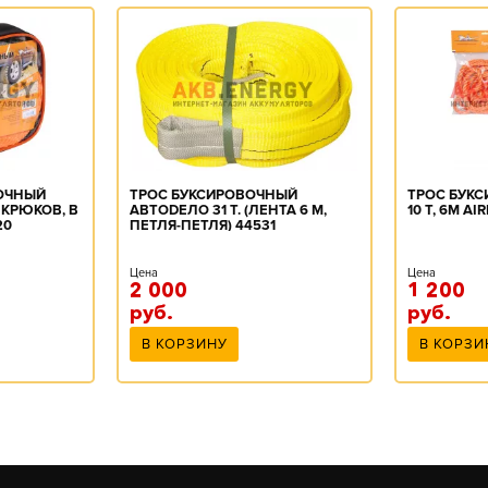
ВОЧНЫЙ
ТРОС БУКСИРОВОЧНЫЙ
ТРОС БУК
З КРЮКОВ, В
АВТОDЕЛО 31 Т. (ЛЕНТА 6 М,
10 Т, 6М AI
20
ПЕТЛЯ-ПЕТЛЯ) 44531
Цена
Цена
2 000
1 200
руб.
руб.
В КОРЗИНУ
В КОРЗИ