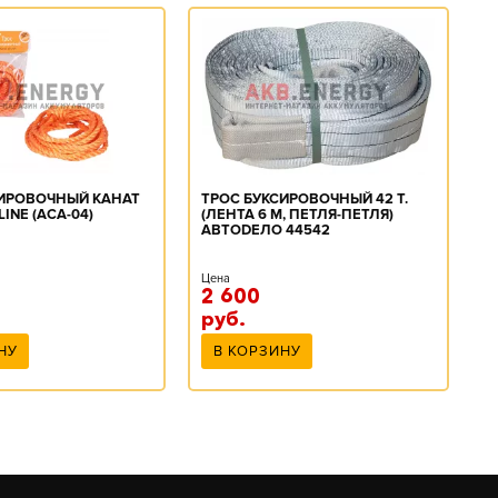
СИРОВОЧНЫЙ КАНАТ
ТРОС БУКСИРОВОЧНЫЙ 42 Т.
Т
RLINE (ACA-04)
(ЛЕНТА 6 М, ПЕТЛЯ-ПЕТЛЯ)
Л
АВТОDЕЛО 44542
С
Цена
Ц
2 600
1
руб.
р
НУ
В КОРЗИНУ