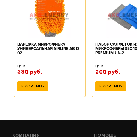
ВАРЕЖКА МИКРОФИБРА
НАБОР САЛФЕТОК И
УНИВЕРСАЛЬНАЯ AIRLINE AB-D-
МИКРОФИБРЫ 35Х4
02
PREMIUM UN-2
УНИВЕРСАЛЬНАЯ (2Ш
A0406008
Цена
Цена
330
руб.
200
руб.
В КОРЗИНУ
В КОРЗИНУ
КОМПАНИЯ
ПОМОЩЬ