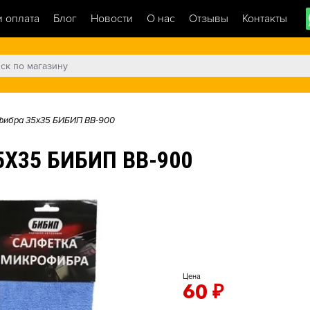
и оплата
Блог
Новости
О нас
Отзывы
Контакты
фибра 35х35 БИБИП BB-900
Х35 БИБИП BB-900
Цена
60
₽