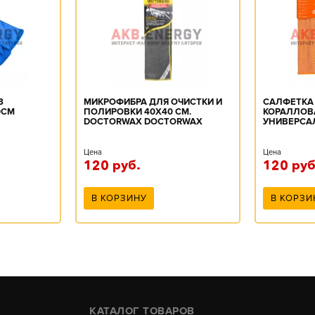
З
МИКРОФИБРА ДЛЯ ОЧИСТКИ И
САЛФЕТКА
0СМ
ПОЛИРОВКИ 40X40 СМ.
КОРАЛЛОВ
DOCTORWAX DOCTORWAX
УНИВЕРСА
Т) ARNEZI
DOCTOR WAX DW9915S
ОРАНЖЕВАЯ
Цена
Цена
120
руб.
120
руб
В КОРЗИНУ
В КОРЗИ
КАТАЛОГ ТОВАРОВ