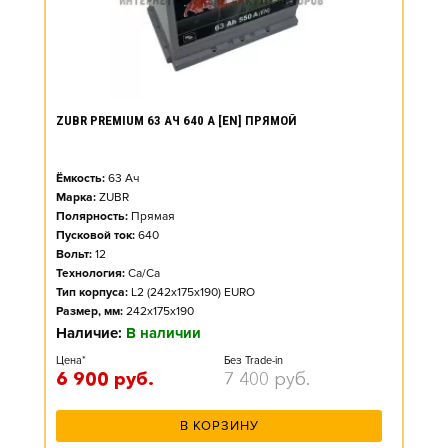
ZUBR PREMIUM 63 АЧ 640 А [EN] ПРЯМОЙ
Ёмкость:
63
Ач
Марка:
ZUBR
Полярность:
Прямая
Пусковой ток:
640
Вольт:
12
Технология:
Ca/Ca
Тип корпуса:
L2 (242x175x190) EURO
Размер, мм:
242x175x190
Наличие:
В наличии
Цена*
Без Trade-in
6 900
руб.
7 400
руб.
В КОРЗИНУ