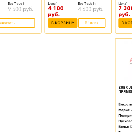
Цена*
Без Trade-in
Цена*
Без Trade-in
7 30
4 100
9 500
руб.
4 600
руб.
руб.
руб.
В КО
Заказать
В КОРЗИНУ
В 1 клик
ZUBR UL
ПРЯМО
Ёмкость
Марка:
Полярно
Пусково
Вольт:
1