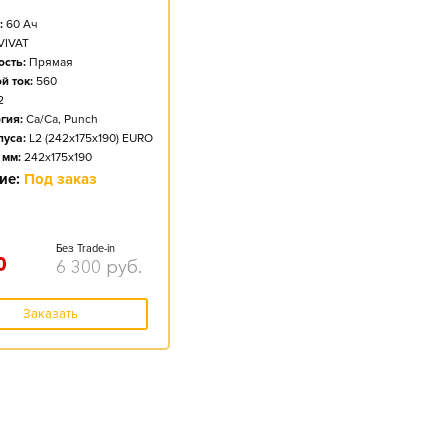
:
60
Ач
VIVAT
сть:
Прямая
й ток:
560
2
гия:
Ca/Ca, Punch
пуса:
L2 (242x175x190) EURO
 мм:
242x175x190
ие:
Под заказ
Без Trade-in
0
6 300
руб.
Заказать