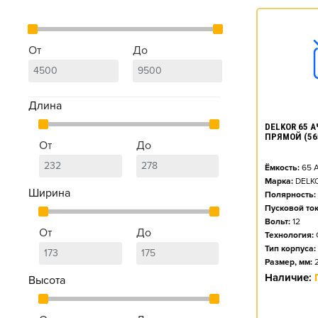
От
До
Длина
DELKOR 65 АЧ
ПРЯМОЙ (56
От
До
Ёмкость:
65
А
Марка:
DELK
Ширина
Полярность:
Пусковой ток
Вольт:
12
От
До
Технология:
Тип корпуса:
Размер, мм:
Наличие:
Высота