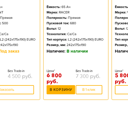
ч
Ёмкость:
65
Ач
Ёмкость
NT
Марка:
RACER
Марка:
Прямая
Полярность:
Прямая
Полярно
:
500
Пусковой ток:
680
Пусково
Вольт:
12
Вольт:
1
Ca/Ca
Технология:
Ca/Ca
Техноло
L2 (242x175x190) EURO
Тип корпуса:
L2 (242x175x190) EURO
Тип кор
242x175x190
Размер, мм:
242x175x190
Размер,
Под заказ
Наличие:
В наличии
Налич
Без Trade-in
Цена*
Без Trade-in
Цена*
6 800
5 80
4 500
руб.
7 300
руб.
руб.
руб.
Заказать
В КОРЗИНУ
В 1 клик