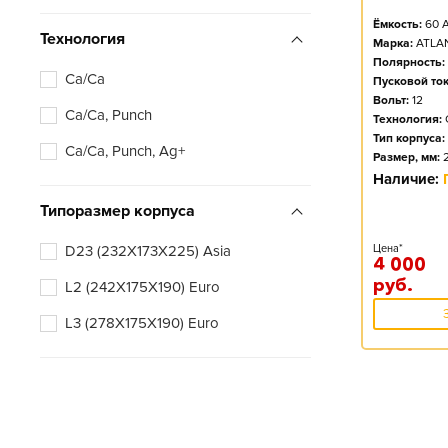
Ёмкость:
60
А
Технология
Марка:
ATLA
Полярность:
Ca/Ca
Пусковой ток
Вольт:
12
Ca/Ca, Punch
Технология:
Тип корпуса:
Ca/Ca, Punch, Ag+
Размер, мм:
Наличие:
Типоразмер корпуса
D23 (232X173X225) Asia
Цена*
4 000
руб.
L2 (242X175X190) Euro
L3 (278X175X190) Euro