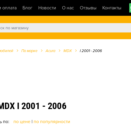
и оплата
Блог
Новости
О нас
Отзывы
Контакты
мобилей
По марке
Acura
MDX
I 2001 - 2006
X I 2001 - 2006
ь по:
по цене
|
по популярности