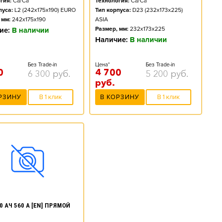
гия:
Ca/Ca
Технология:
Ca/Ca
пуса:
L2 (242x175x190) EURO
Тип корпуса:
D23 (232x173x225)
 мм:
242x175x190
ASIA
Размер, мм:
232x173x225
ие:
В наличии
Наличие:
В наличии
Без Trade-in
Цена*
Без Trade-in
0
4 700
6 300
руб.
5 200
руб.
руб.
РЗИНУ
В 1 клик
В КОРЗИНУ
В 1 клик
0 АЧ 560 А [EN] ПРЯМОЙ