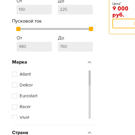
От
До
Цена*
9 000
руб.
Пусковой ток
От
До
Марка
Atlant
Delkor
Eurostart
Racer
Vivat
Zubr
Страна