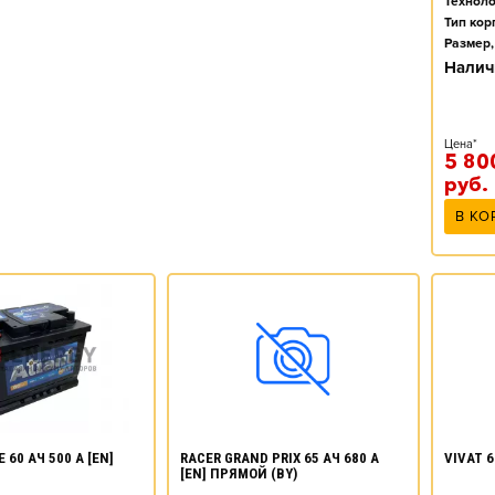
Техноло
Тип кор
Размер,
Налич
Цена*
5 80
руб.
В КО
 60 АЧ 500 А [EN]
RACER GRAND PRIX 65 АЧ 680 А
VIVAT 6
[EN] ПРЯМОЙ (BY)