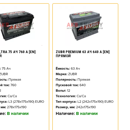
TRA 75 АЧ 760 А [EN]
ZUBR PREMIUM 63 АЧ 640 А [EN]
Й
ПРЯМОЙ
:
75
Ач
Ёмкость:
63
Ач
ZUBR
Марка:
ZUBR
сть:
Прямая
Полярность:
Прямая
й ток:
760
Пусковой ток:
640
2
Вольт:
12
гия:
Ca/Ca
Технология:
Ca/Ca
пуса:
L3 (278x175x190) EURO
Тип корпуса:
L2 (242x175x190) EURO
 мм:
278x175x190
Размер, мм:
242x175x190
ие:
В наличии
Наличие:
В наличии