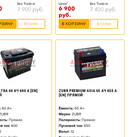
Без Trade-in
Цена*
Без Trade-in
0
6 900
7 900
руб.
7 400
руб.
руб.
РЗИНУ
В 1 клик
В КОРЗИНУ
В 1 клик
TRA 60 АЧ 600 А [EN]
ZUBR PREMIUM ASIA 65 АЧ 650 А
Й
[EN] ПРЯМОЙ
:
60
Ач
Ёмкость:
65
Ач
ZUBR
Марка:
ZUBR
сть:
Прямая
Полярность:
Прямая
й ток:
600
Пусковой ток:
650
2
Вольт:
12